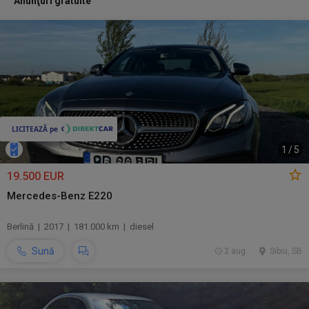
Anunţuri gratuite
1
/
5
19.500 EUR
Mercedes-Benz E220
Berlină | 2017 | 181.000 km | diesel
Sună
2 aug.
Sibiu, SB