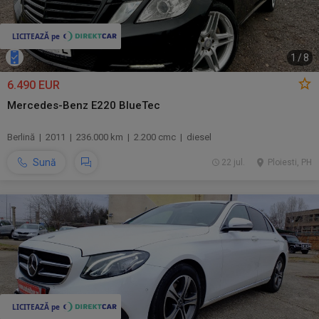
1
/
8
6.490 EUR
Mercedes-Benz E220 BlueTec
Berlină | 2011 | 236.000 km | 2.200 cmc | diesel
Sună
22 jul.
Ploiesti, PH