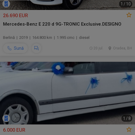
1
/
10
26.690 EUR
Mercedes-Benz E 220 d 9G-TRONIC Exclusive.DESIGNO
Berlină | 2019 | 164.800 km | 1.995 cmc | diesel
Sună
20 jul.
Oradea, BH
1
/
8
6.000 EUR