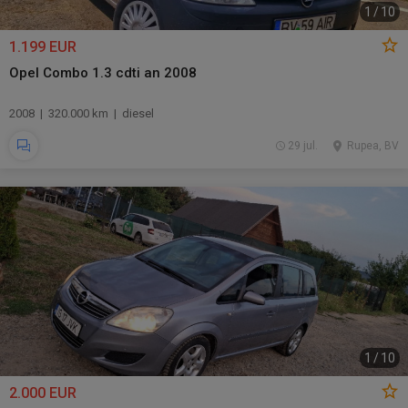
1
/
10
1.199 EUR
Opel Combo 1.3 cdti an 2008
2008 | 320.000 km | diesel
29 jul.
Rupea, BV
1
/
10
2.000 EUR