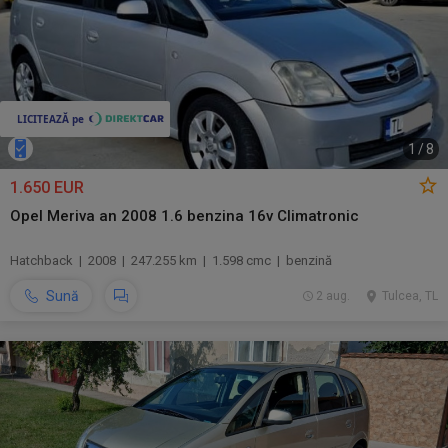
1
/
8
1.650 EUR
Opel Meriva an 2008 1.6 benzina 16v Climatronic
Hatchback | 2008 | 247.255 km | 1.598 cmc | benzină
Sună
2 aug.
Tulcea, TL