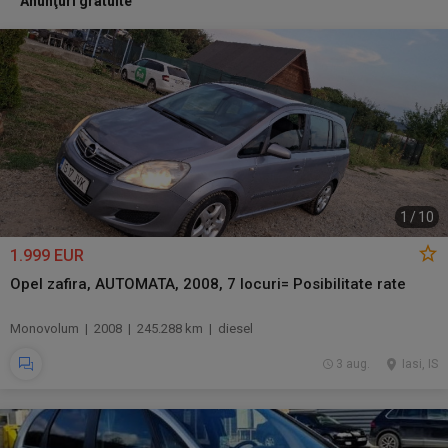
Anunţuri gratuite
1
/
10
1.999 EUR
Opel zafira, AUTOMATA, 2008, 7 locuri= Posibilitate rate
Monovolum | 2008 | 245.288 km | diesel
3 aug.
Iasi, IS