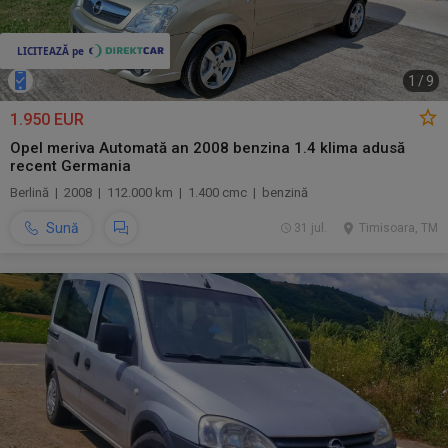
1
/
9
1.950 EUR
Opel meriva Automată an 2008 benzina 1.4 klima adusă
recent Germania
Berlină | 2008 | 112.000 km | 1.400 cmc | benzină
Sună
31 jul.
Timisoara, TM