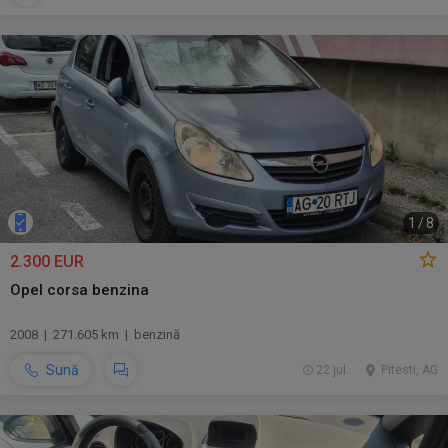
1
/
8
2.300 EUR
Opel corsa benzina
2008 | 271.605 km | benzină
Sună
22 jul.
Pitesti, AG