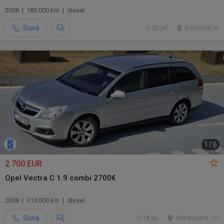
2008 | 185.000 km | diesel
Sună
20 jul.
Bucuresti, IF
1
/
6
2.700 EUR
Opel Vectra C 1.9 combi 2700€
2008 | 310.000 km | diesel
Sună
18 jul.
Cluj-Napoca, CJ