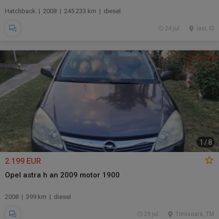
Hatchback | 2008 | 245.233 km | diesel
24 jul.
Iasi, IS
1
/
8
2.199 EUR
Opel astra h an 2009 motor 1900
2008 | 399 km | diesel
23 jul.
Timisoara, TM