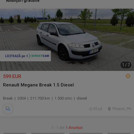
Anunţuri gratuite
1
/
7
599 EUR
Renault Megane Break 1.5 Diesel
Break | 2004 | 211.700 km | 1.500 cmc | diesel
29 jul.
Ploiesti, PH
1 - 1 din
1 Anunțuri