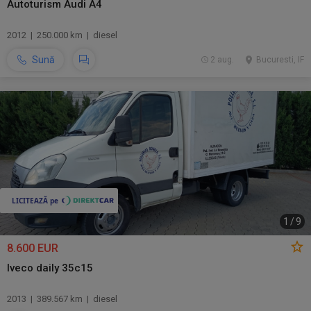
Autoturism Audi A4
2012 | 250.000 km | diesel
Sună
2 aug.
Bucuresti, IF
1
/
9
8.600 EUR
Iveco daily 35c15
2013 | 389.567 km | diesel