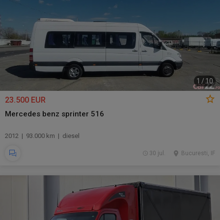
1
/
10
23.500 EUR
Mercedes benz sprinter 516
2012 | 93.000 km | diesel
30 jul.
Bucuresti, IF