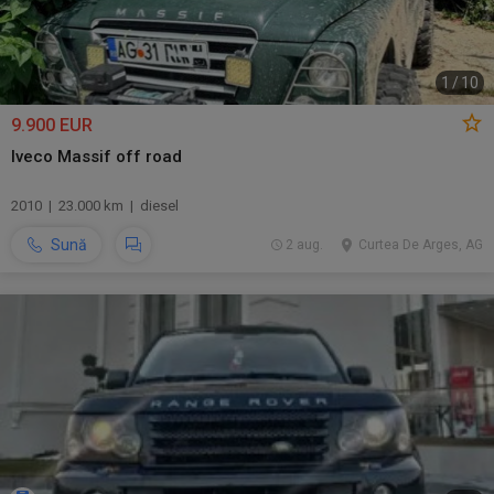
1
/
10
9.900 EUR
Iveco Massif off road
2010 | 23.000 km | diesel
Sună
2 aug.
Curtea De Arges, AG