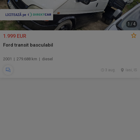
1
/
4
1.999 EUR
Ford transit basculabil
2001 | 279.688 km | diesel
3 aug.
Iasi, IS