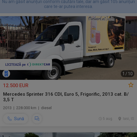
Nu am găsit anunțuri conform căutării tale, dar am găsit 105 anunțuri
care te-ar putea interesa.
1
/
10
12.500 EUR
Mercedes Sprinter 316 CDI, Euro 5, Frigorific, 2013 cat. B/
3,5 T
2013 | 228.000 km | diesel
Sună
5 aug.
Iasi, IS