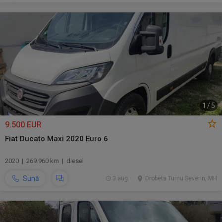
1
/
5
9.500 EUR
Fiat Ducato Maxi 2020 Euro 6
2020 | 269.960 km | diesel
Sună
3 aug.
Drobeta Turnu Severin, MH