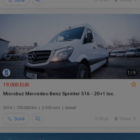
Sună
30 jul.
Tulcea, TL
1
/
9
19.000 EUR
Microbuz Mercedes-Benz Sprinter 516 - 20+1 loc.
2014 | 730.000 km | 2.200 cmc | diesel
Sună
30 jul.
Tulcea, TL