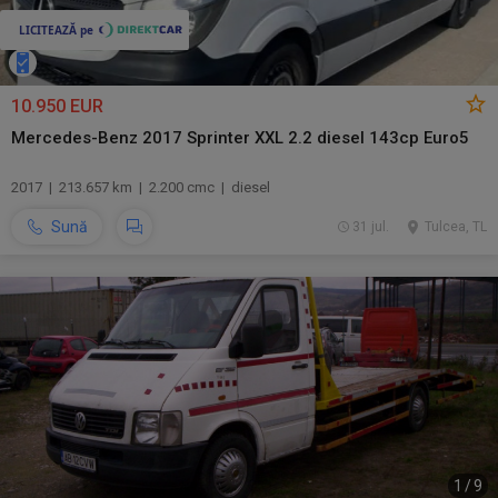
10.950 EUR
Mercedes-Benz 2017 Sprinter XXL 2.2 diesel 143cp Euro5
2017 | 213.657 km | 2.200 cmc | diesel
Sună
31 jul.
Tulcea, TL
1
/
9