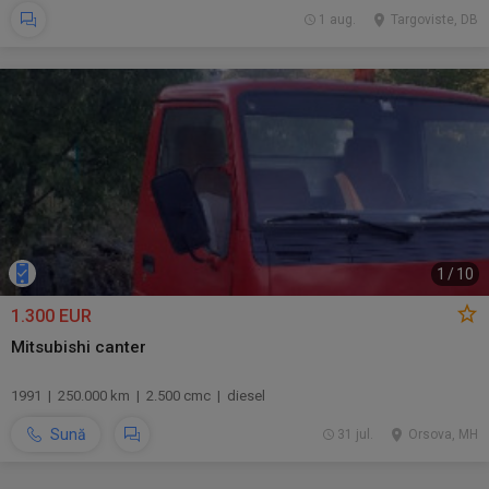
1 aug.
Targoviste, DB
1
/
10
1.300 EUR
Mitsubishi canter
1991 | 250.000 km | 2.500 cmc | diesel
Sună
31 jul.
Orsova, MH