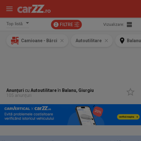
FILTRE
Vizualizare:
2
Camioane - Bărci
Autoutilitare
Balanu
Anunțuri
cu
Autoutilitare
în
Balanu, Giurgiu
105 anunțuri