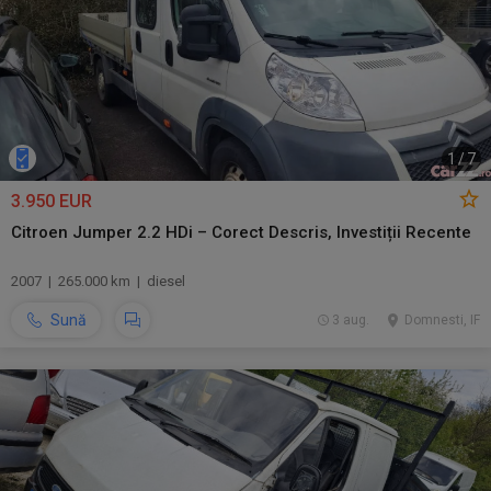
1
/
7
3.950 EUR
Citroen Jumper 2.2 HDi – Corect Descris, Investiții Recente
2007 | 265.000 km | diesel
Sună
3 aug.
Domnesti, IF