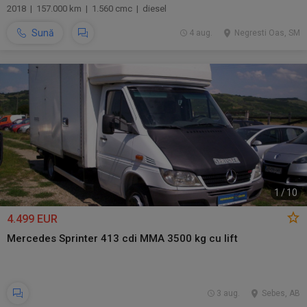
2018 | 157.000 km | 1.560 cmc | diesel
Sună
4 aug.
Negresti Oas, SM
1
/
10
4.499 EUR
Mercedes Sprinter 413 cdi MMA 3500 kg cu lift
3 aug.
Sebes, AB