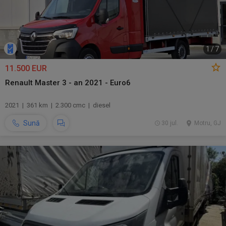
1
/
7
11.500 EUR
Renault Master 3 - an 2021 - Euro6
2021 | 361 km | 2.300 cmc | diesel
Sună
30 jul.
Motru, GJ