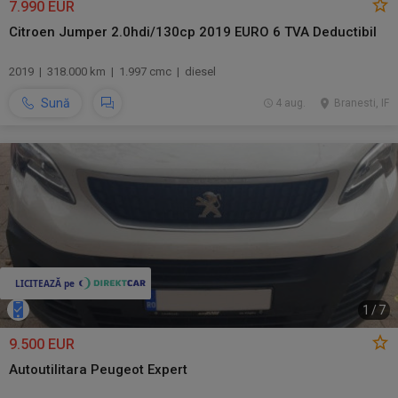
7.990 EUR
Citroen Jumper 2.0hdi/130cp 2019 EURO 6 TVA Deductibil
2019 | 318.000 km | 1.997 cmc | diesel
Sună
4 aug.
Branesti, IF
1
/
7
9.500 EUR
Autoutilitara Peugeot Expert