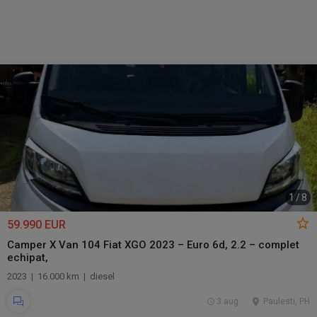
1
/
8
59.990 EUR
Camper X Van 104 Fiat XGO 2023 – Euro 6d, 2.2 – complet
echipat,
2023 | 16.000 km | diesel
3 aug.
Paulesti, PH