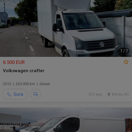
1
/
7
6.500 EUR
Volkswagen crafter
2012 | 265.000 km | diesel
Sună
5 aug.
Bacau, BC