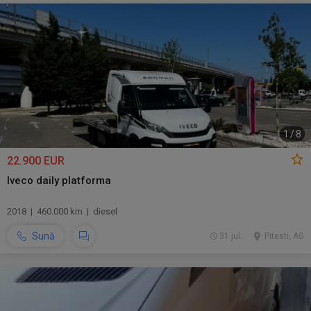
1
/
8
22.900 EUR
Iveco daily platforma
2018 | 460.000 km | diesel
Sună
31 jul.
Pitesti, AG