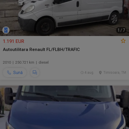
1
/
7
1.191 EUR
Autoutilitara Renault FL/FLBH/TRAFIC
2010 | 250.721 km | diesel
Sună
4 aug.
Timisoara, TM