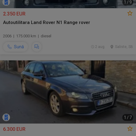
1
/
9
2.350 EUR
Autoutilitara Land Rover N1 Range rover
2006 | 175.000 km | diesel
Sună
2 aug.
Saliste, SB
1
/
7
6.300 EUR