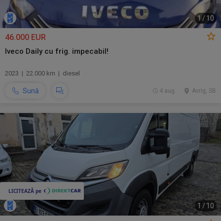
1
/
10
46.000 EUR
Iveco Daily cu frig. impecabil!
2023 | 22.000 km | diesel
Sună
4 aug.
Avrig, SB
1
/
10