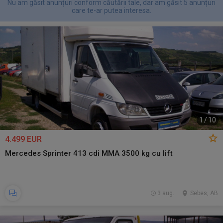
Nu am găsit anunțuri conform căutării tale, dar am găsit 5 anunțuri
care te-ar putea interesa.
1
/
10
4.499 EUR
Mercedes Sprinter 413 cdi MMA 3500 kg cu lift
3 aug.
Sebes, AB