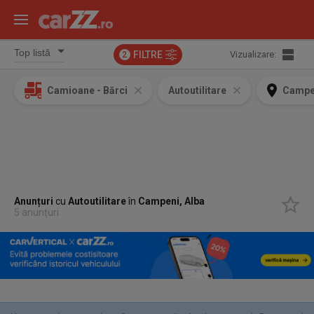
FILTRE
Vizualizare:
2
Camioane - Bărci
Autoutilitare
Campen
Anunțuri
cu
Autoutilitare
în
Campeni, Alba
5 anunțuri