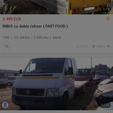
1
/
9
2.499 EUR
IMBIS cu dublu rotisor ( FAST FOOD )
1993 | 123.456 km | 2.500 cmc | diesel
25 jul.
Sebes, AB
1
/
10