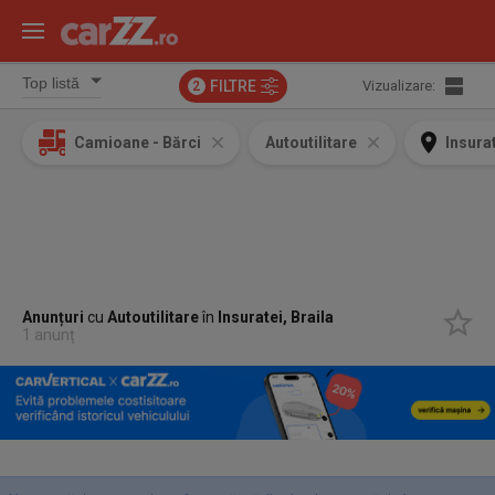
FILTRE
Vizualizare:
2
Camioane - Bărci
Autoutilitare
Insurat
Anunțuri
cu
Autoutilitare
în
Insuratei, Braila
1 anunț