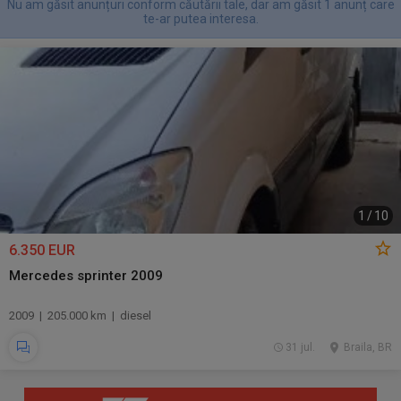
Nu am găsit anunțuri conform căutării tale, dar am găsit 1 anunț care
te-ar putea interesa.
1
/
10
6.350 EUR
Mercedes sprinter 2009
2009 | 205.000 km | diesel
31 jul.
Braila, BR