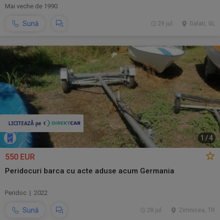
Mai veche de 1990
Sună
29 jul.
Galati, GL
1
/
4
550 EUR
Peridocuri barca cu acte aduse acum Germania
Peridoc | 2022
Sună
28 jul.
Zimnicea, TR