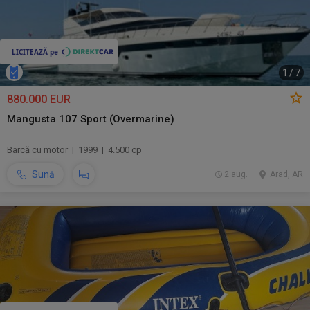
1
/
7
880.000 EUR
Mangusta 107 Sport (Overmarine)
Barcă cu motor | 1999 | 4.500 cp
Sună
2 aug.
Arad, AR