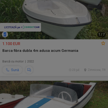
1
/
7
1.100 EUR
Barca fibra dubla 4m adusa acum Germania
Barcă cu motor | 2022
Sună
23 jul.
Zimnicea, TR