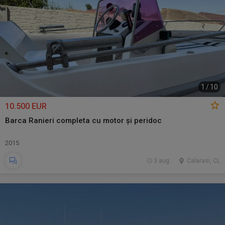
1
/
10
10.500 EUR
Barca Ranieri completa cu motor și peridoc
2015
3 aug.
Calarasi, CL