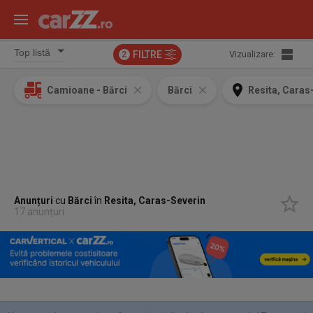
FILTRE
Vizualizare:
2
Camioane - Bărci
Bărci
Resita, Caras
Anunțuri
cu
Bărci
în
Resita, Caras-Severin
17 anunțuri