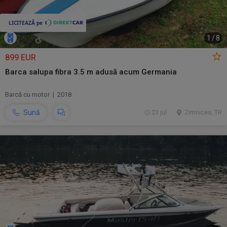
1
/
8
899 EUR
Barca salupa fibra 3.5 m adusă acum Germania
Barcă cu motor | 2018
Sună
23 jul.
Zimnicea, TR