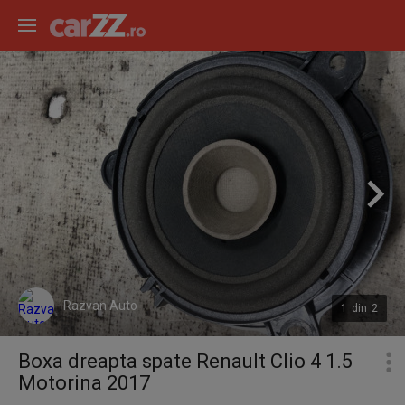
Razvan Auto
1
din
2
Boxa dreapta spate Renault Clio 4 1.5
Motorina 2017