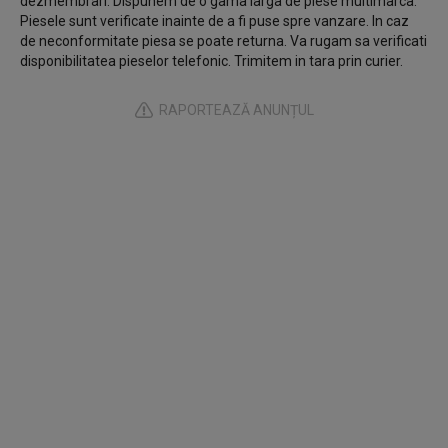
dezmembrari. Dispunem de o gama larga de piese multimarca.
Piesele sunt verificate inainte de a fi puse spre vanzare. In caz
de neconformitate piesa se poate returna. Va rugam sa verificati
disponibilitatea pieselor telefonic. Trimitem in tara prin curier.
RAPORTEAZĂ ANUNȚUL