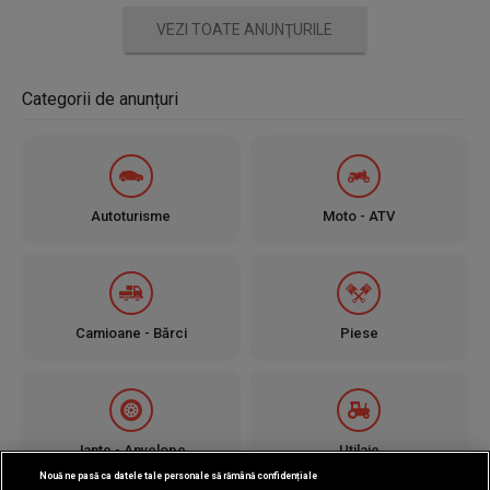
VEZI TOATE ANUNŢURILE
Categorii de anunțuri
Autoturisme
Moto - ATV
Camioane - Bărci
Piese
Jante - Anvelope
Utilaje
Nouă ne pasă ca datele tale personale să rămână confidențiale