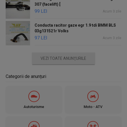
307 (facelift) [
99 LEI
Acum 3 zile
Conducta racitor gaze egr 1.9 tdi BMM BLS
03g131521r Volks
97 LEI
Acum 3 zile
VEZI TOATE ANUNŢURILE
Categorii de anunțuri
Autoturisme
Moto - ATV