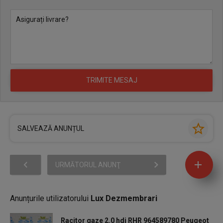
SALVEAZĂ ANUNȚUL
URMĂTORUL ANUNŢ
Anunțurile utilizatorului
Lux Dezmembrari
Racitor gaze 2.0 hdi RHR 964589780 Peugeot