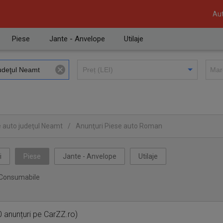
Aut
Piese
Jante - Anvelope
Utilaje
e auto judeţul Neamt
/
Anunţuri Piese auto Roman
i
Piese
Jante - Anvelope
Utilaje
Consumabile
 anunțuri pe CarZZ.ro)