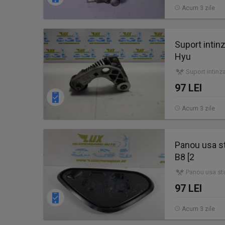
Acum 3 zile
Suport inti
Hyu
Suport intinz
97 LEI
Acum 3 zile
Panou usa s
B8 [2
Panou usa sta
97 LEI
Acum 3 zile