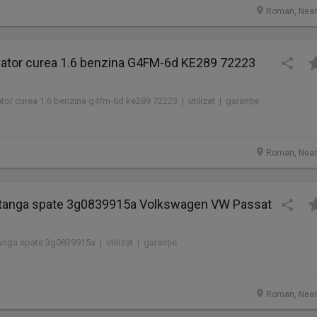
Roman, Nea
nzator curea 1.6 benzina G4FM-6d KE289 72223
ator curea 1.6 benzina g4fm-6d ke289 72223 | utilizat | garanție
Roman, Nea
tanga spate 3g0839915a Volkswagen VW Passat
nga spate 3g0839915a | utilizat | garanție
Roman, Nea