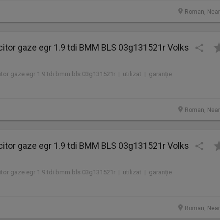
Roman, Nea
citor gaze egr 1.9 tdi BMM BLS 03g131521r Volks
tor gaze egr 1.9 tdi bmm bls 03g131521r | utilizat | garanție
Roman, Nea
citor gaze egr 1.9 tdi BMM BLS 03g131521r Volks
tor gaze egr 1.9 tdi bmm bls 03g131521r | utilizat | garanție
Roman, Nea