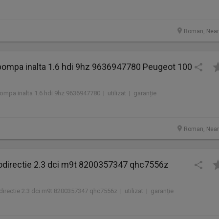
Roman, Nea
 pompa inalta 1.6 hdi 9hz 9636947780 Peugeot 100
pompa inalta 1.6 hdi 9hz 9636947780 | utilizat | garanție
Roman, Nea
directie 2.3 dci m9t 8200357347 qhc7556z
rectie 2.3 dci m9t 8200357347 qhc7556z | utilizat | garanție