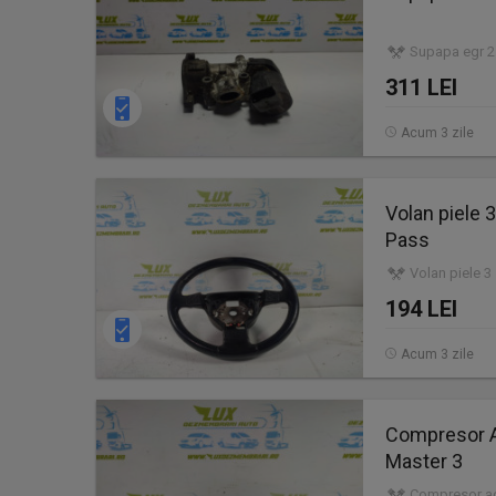
Supapa egr 2.
311 LEI
Acum 3 zile
Volan piele
Pass
Volan piele 3
194 LEI
Acum 3 zile
Compresor A
Master 3
Compresor ac 