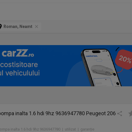
Roman, Neamt
 pompa inalta 1.6 hdi 9hz 9636947780 Peugeot 206
pompa inalta 1.6 hdi 9hz 9636947780 | utilizat | garanție