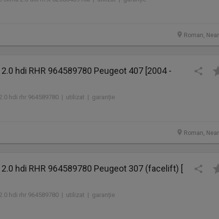
Roman, Nea
e 2.0 hdi RHR 964589780 Peugeot 407 [2004 -
2.0 hdi rhr 964589780 | utilizat | garanție
Roman, Nea
 2.0 hdi RHR 964589780 Peugeot 307 (facelift) [
2.0 hdi rhr 964589780 | utilizat | garanție