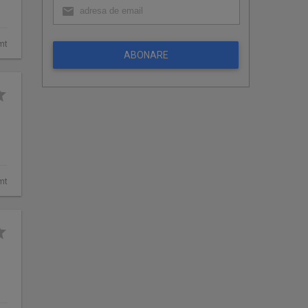
mt
ABONARE
mt