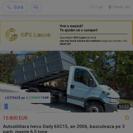
Sună
17 jul.
Pitesti, AG
1
/
10
15.800 EUR
Autoutilitara Iveco Daily 65C15, an 2006, basculeaza pe 3
parti, maxim 6,5 tone