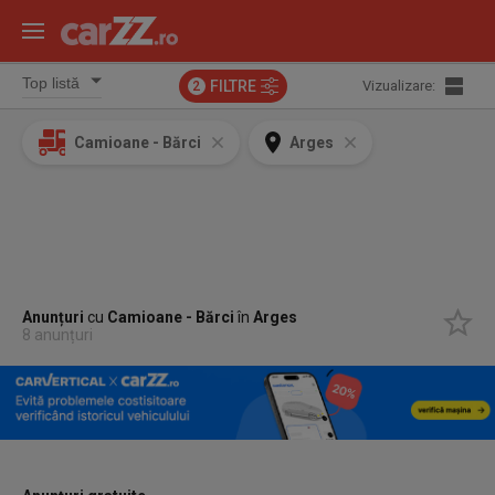
FILTRE
Vizualizare:
2
Camioane - Bărci
Arges
Anunțuri
cu
Camioane - Bărci
în
Arges
8 anunțuri