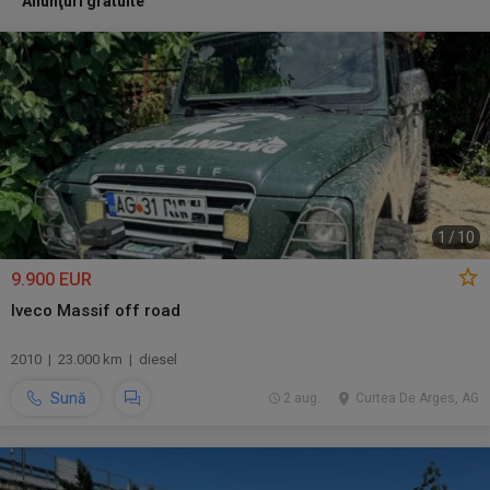
Anunţuri gratuite
1
/
10
9.900 EUR
Iveco Massif off road
2010 | 23.000 km | diesel
Sună
2 aug.
Curtea De Arges, AG