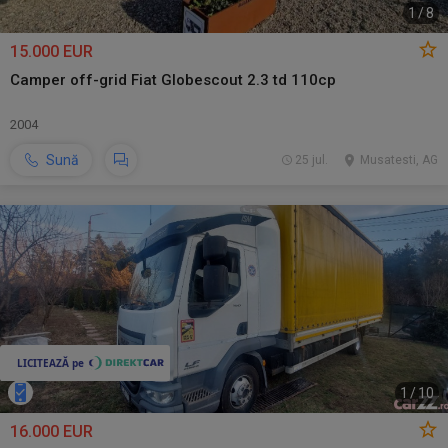
1
/
8
15.000 EUR
Camper off-grid Fiat Globescout 2.3 td 110cp
2004
Sună
25 jul.
Musatesti, AG
1
/
10
16.000 EUR