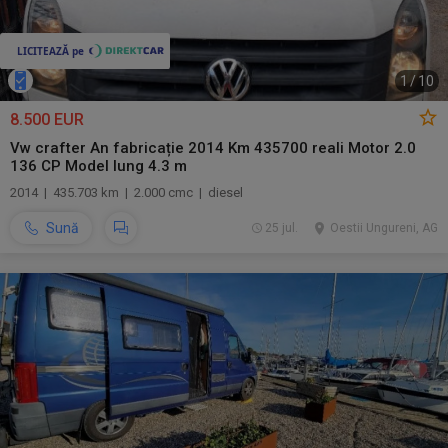
1
/
10
8.500 EUR
Vw crafter An fabricație 2014 Km 435700 reali Motor 2.0
136 CP Model lung 4.3 m
2014 | 435.703 km | 2.000 cmc | diesel
Sună
25 jul.
Oestii Ungureni, AG