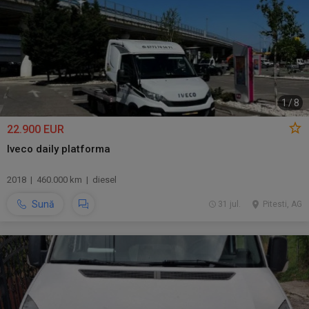
1
/
8
22.900 EUR
Iveco daily platforma
2018 | 460.000 km | diesel
Sună
31 jul.
Pitesti, AG