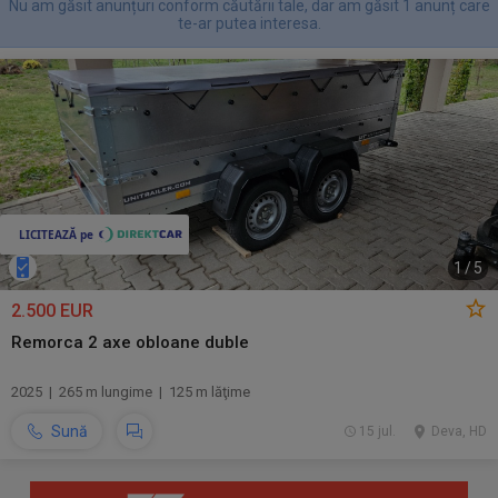
Nu am găsit anunțuri conform căutării tale, dar am găsit 1 anunț care
te-ar putea interesa.
1
/
5
2.500 EUR
Remorca 2 axe obloane duble
2025 | 265 m lungime | 125 m lăţime
Sună
15 jul.
Deva, HD