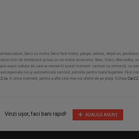
arcațiuni, bărci cu motor, bărci fără motor, șalupe, veliere, skijet-uri, peridocuri
u costuri mici de întreținere și/sau cu un motor economic. Man, Volvo, Mercedes, 
 a găsi exact soluția de care ai nevoie în acest moment: camion cu remorcă, cu semi
utospeciale noi şi autovehicule second, potrivite pentru toate bugetele. Fă-ți cont, 
Z.ro
, în orice moment, pentru a afla cele mai noi oferte de pe piață. Echipa
CarZZ.
Vinzi ușor, faci bani rapid!
ADAUGĂ ANUNŢ