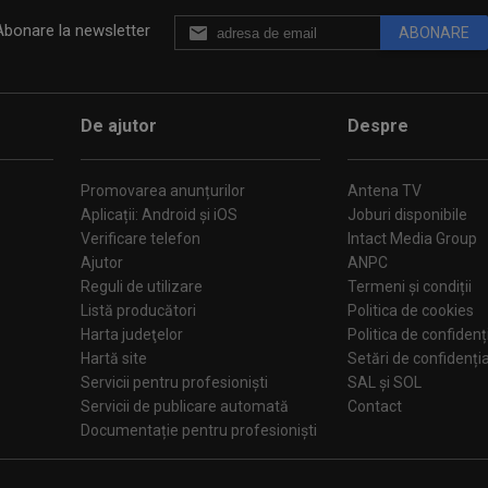
Abonare la newsletter
ABONARE
De ajutor
Despre
Promovarea anunțurilor
Antena TV
Aplicații: Android și iOS
Joburi disponibile
Verificare telefon
Intact Media Group
Ajutor
ANPC
Reguli de utilizare
Termeni și condiții
Listă producători
Politica de cookies
Harta judeţelor
Politica de confidenț
Hartă site
Setări de confiden
Servicii pentru profesioniști
SAL și SOL
Servicii de publicare automată
Contact
Documentație pentru profesioniști