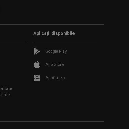
Aplicații disponibile
Google Play
App Store
AppGallery
ialitate
țialitate