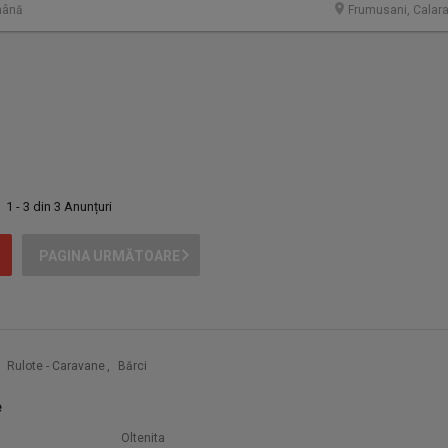
mână
Frumusani, Calara
1 - 3 din 3 Anunțuri
PAGINA URMĂTOARE
Rulote - Caravane
,
Bărci
e
Oltenita