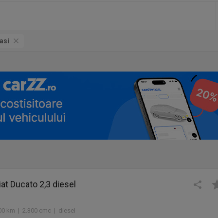
asi
at Ducato 2,3 diesel
00 km | 2.300 cmc | diesel