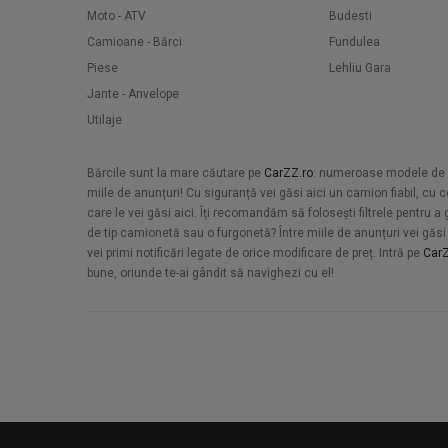
Moto - ATV
Budesti
Camioane - Bărci
Fundulea
Piese
Lehliu Gara
Jante - Anvelope
Utilaje
Bărcile sunt la mare căutare pe
CarZZ.ro
: numeroase modele de amb
miile de anunțuri! Cu siguranță vei găsi aici un camion fiabil, c
care le vei găsi aici. Îți recomandăm să folosești filtrele pentru
de tip camionetă sau o furgonetă? Între miile de anunțuri vei găsi a
vei primi notificări legate de orice modificare de preț. Intră pe
CarZ
bune, oriunde te-ai gândit să navighezi cu el!