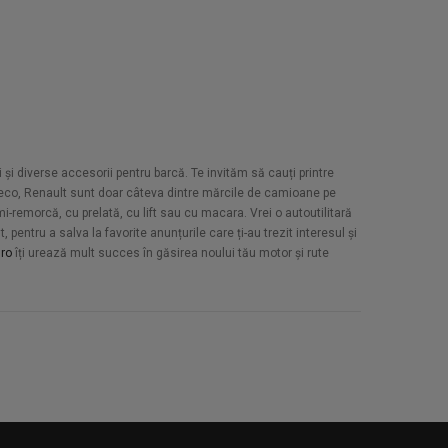
 și diverse accesorii pentru barcă. Te invităm să cauți printre
Iveco, Renault sunt doar câteva dintre mărcile de camioane pe
-remorcă, cu prelată, cu lift sau cu macara. Vrei o autoutilitară
pentru a salva la favorite anunțurile care ți-au trezit interesul și
ro
îți urează mult succes în găsirea noului tău motor și rute