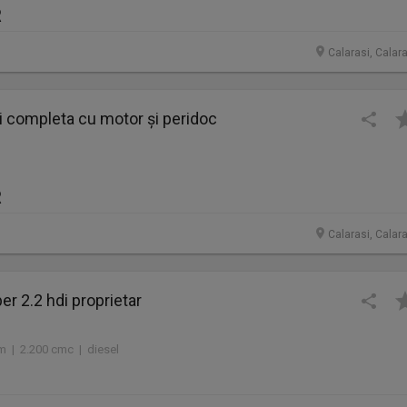
R
Calarasi, Calar
i completa cu motor și peridoc
R
Calarasi, Calar
er 2.2 hdi proprietar
m | 2.200 cmc | diesel