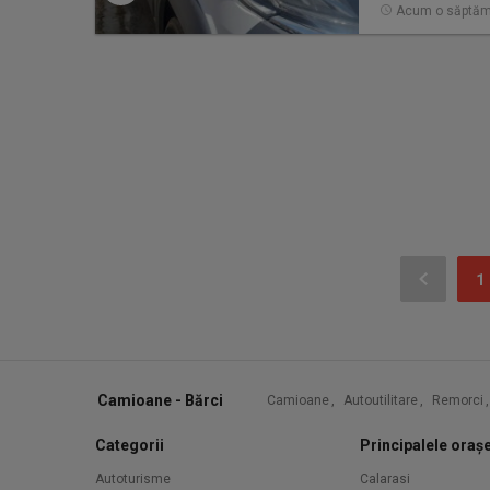
Acum o săptă
1
Camioane - Bărci
Camioane
,
Autoutilitare
,
Remorci
,
Categorii
Principalele oraș
Autoturisme
Calarasi