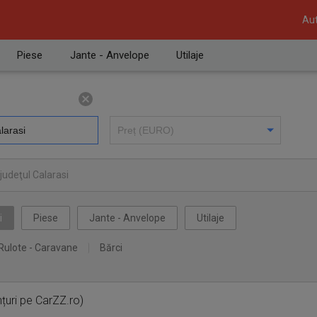
Aut
Piese
Jante - Anvelope
Utilaje
judeţul Calarasi
i
Piese
Jante - Anvelope
Utilaje
Rulote - Caravane
Bărci
țuri pe CarZZ.ro)