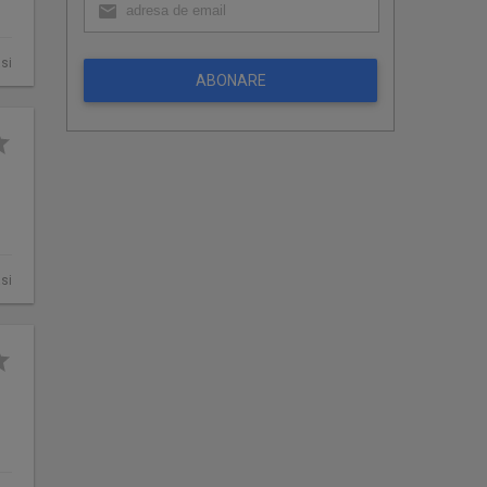
asi
ABONARE
asi