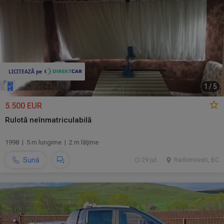
1
/
5
5.500 EUR
Rulotă neînmatriculabilă
1998 | 5 m lungime | 2 m lăţime
Sună
29 jul.
Radomiresti, BC