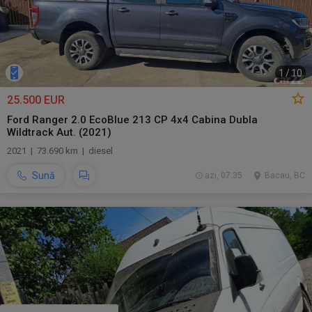
1
/
10
25.500 EUR
Ford Ranger 2.0 EcoBlue 213 CP 4x4 Cabina Dubla
Wildtrack Aut. (2021)
2021 | 73.690 km | diesel
Sună
azi, 07:35
Bacau, BC