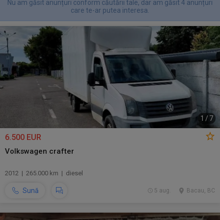
Nu am găsit anunțuri conform căutării tale, dar am găsit 4 anunțuri
care te-ar putea interesa.
1
/
7
6.500 EUR
Volkswagen crafter
2012 | 265.000 km | diesel
Sună
5 aug.
Bacau, BC