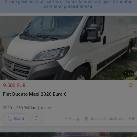
Nu am găsit anunțuri conform căutării tale, dar am găsit 2 anunțuri
care te-ar putea interesa.
1
/
5
9.500 EUR
Fiat Ducato Maxi 2020 Euro 6
2020 | 269.960 km | diesel
Sună
3 aug.
Drobeta Turnu Severin, MH