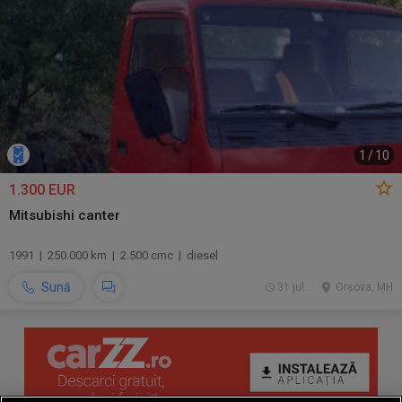
1
/
10
1.300 EUR
Mitsubishi canter
1991 | 250.000 km | 2.500 cmc | diesel
Sună
31 jul.
Orsova, MH