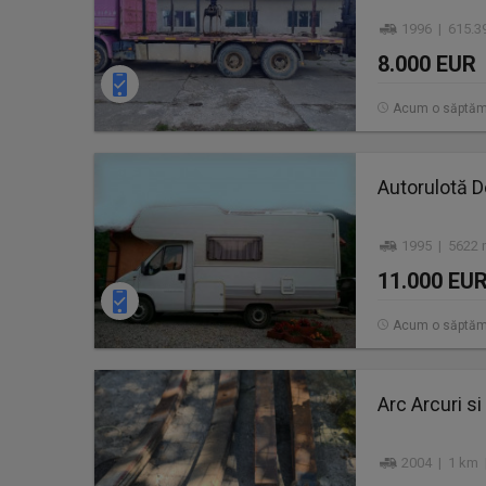
1996 | 615.3
8.000 EUR
Acum o săptă
Autorulotă D
1995 | 5622 
11.000 EU
Acum o săptă
Arc Arcuri si
2004 | 1 km 