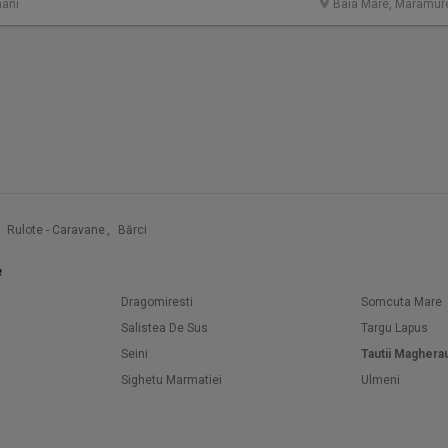
âni
Baia Mare, Maramur
Rulote - Caravane
,
Bărci
e
Dragomiresti
Somcuta Mare
Salistea De Sus
Targu Lapus
Seini
Tautii Maghera
Sighetu Marmatiei
Ulmeni