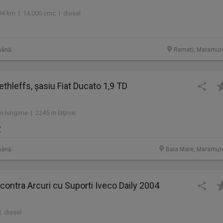
94 km | 14.000 cmc | diesel
mână
Remeti, Maramur
ethleffs, șasiu Fiat Ducato 1,9 TD
m lungime | 2245 m lăţime
R
mână
Baia Mare, Maramur
 contra Arcuri cu Suporti Iveco Daily 2004
| diesel