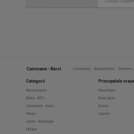
Acum 3 săptăm
Camioane - Bărci
Camioane
,
Autoutilitare
,
Remorci
,
Categorii
Principalele oraș
Autoturisme
Baia Mare
Moto - ATV
Baia Sprie
Camioane - Bărci
Borsa
Piese
Cavnic
Jante - Anvelope
Utilaje