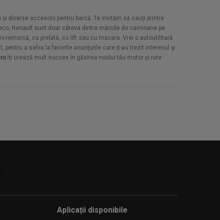
 și diverse accesorii pentru barcă. Te invităm să cauți printre
Iveco, Renault sunt doar câteva dintre mărcile de camioane pe
-remorcă, cu prelată, cu lift sau cu macara. Vrei o autoutilitară
pentru a salva la favorite anunțurile care ți-au trezit interesul și
ro
îți urează mult succes în găsirea noului tău motor și rute
Aplicații disponibile