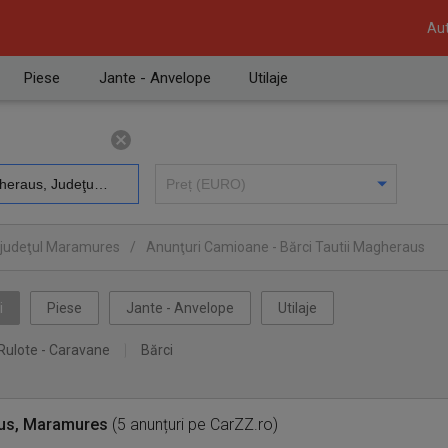
Aut
Piese
Jante - Anvelope
Utilaje
 judeţul Maramures
/
Anunţuri Camioane - Bărci Tautii Magheraus
i
Piese
Jante - Anvelope
Utilaje
Rulote - Caravane
Bărci
aus, Maramures
(5 anunțuri pe CarZZ.ro)