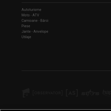
Autoturisme
Moto - ATV
Camioane - Bărci
Piese
Jante - Anvelope
Utilaje