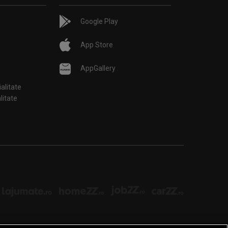
Google Play
App Store
AppGallery
ialitate
țialitate