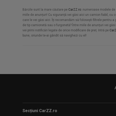
Bărcile sunt la mare căutare pe
CarZZ.ro
: numeroase modele de amb
miile de anunțuri! Cu siguranță vei găsi aici un camion fiabil, c
care le vei găsi aici. Îți recomandăm să folosești filtrele pentru
de tip camionetă sau o furgonetă? Între miile de anunțuri vei găsi a
vei primi notificări legate de orice modificare de preț. Intră pe
CarZ
bune, oriunde te-ai gândit să navighezi cu el!
Secțiuni CarZZ.ro