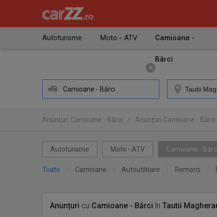
Autoturisme
Moto - ATV
Camioane -
Bărci
Camioane - Bărci
Anunţuri Camioane - Bărci
/
Anunţuri Camioane - Bărci
Autoturisme
Moto - ATV
Camioane - Bărc
Toate
Camioane
Autoutilitare
Remorci
Anunțuri
cu
Camioane - Bărci
în
Tautii Magher