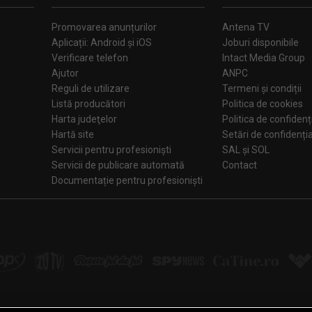
Promovarea anunțurilor
Antena TV
Aplicații: Android și iOS
Joburi disponibile
Verificare telefon
Intact Media Group
Ajutor
ANPC
Reguli de utilizare
Termeni și condiții
Listă producători
Politica de cookies
Harta judeţelor
Politica de confidenț
Hartă site
Setări de confiden
Servicii pentru profesioniști
SAL și SOL
Servicii de publicare automată
Contact
Documentație pentru profesioniști