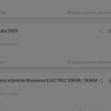
mână
Sighetu Marmatiei, Maramur
Duba 2009
 km | diesel
âni
Sighetu Marmatiei, Maramur
enz eSprinter Business ELECTRIC 55KWh, 185KM
4 km | diesel
R