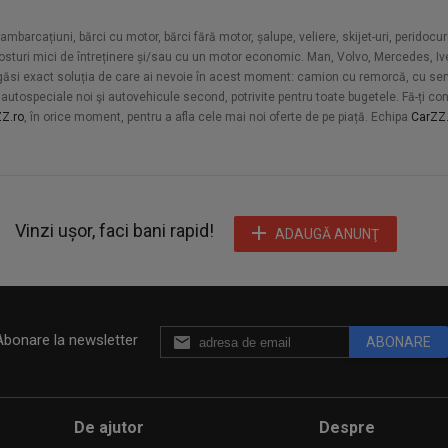
arcațiuni, bărci cu motor, bărci fără motor, șalupe, veliere, skijet-uri, peridocuri
u costuri mici de întreținere și/sau cu un motor economic. Man, Volvo, Mercedes, 
 a găsi exact soluția de care ai nevoie în acest moment: camion cu remorcă, cu semi
utospeciale noi şi autovehicule second, potrivite pentru toate bugetele. Fă-ți cont, 
Z.ro
, în orice moment, pentru a afla cele mai noi oferte de pe piață. Echipa
CarZZ.
Vinzi ușor, faci bani rapid!
ADAUGĂ ANUNŢ
Abonare la newsletter
ABONARE
De ajutor
Despre