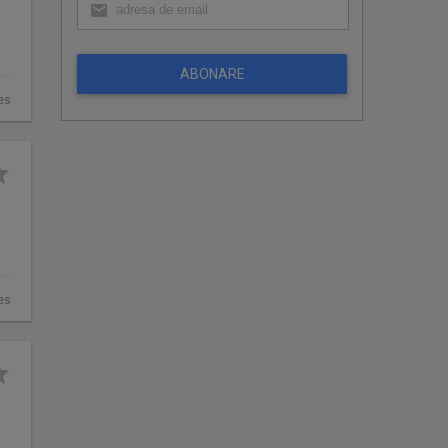
ABONARE
es
es