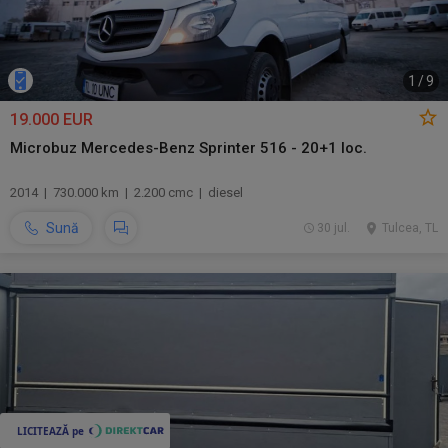
1
/
9
19.000 EUR
Microbuz Mercedes-Benz Sprinter 516 - 20+1 loc.
2014 | 730.000 km | 2.200 cmc | diesel
Sună
30 jul.
Tulcea, TL