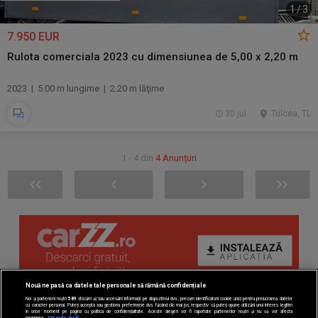
1
/
3
7.950 EUR
Rulota comerciala 2023 cu dimensiunea de 5,00 x 2,20 m
2023 | 5.00 m lungime | 2.20 m lăţime
30 jul.
Tulcea, TL
1 - 4 din
4 Anunțuri
Nouă ne pasă ca datele tale personale să rămână confidențiale
Noi și partenerii noștri
589
stocăm și/sau accesăm informații pe dispozitivul dvs., precum identificatorii cookie unici pentru prelucrarea datelor
cu caracter personal. Puteți accepta sau gestiona preferințele dvs. făcând clic mai jos, respectiv vă puteți opune utilizării unui interes legitim
în orice moment pe pagina cu politica de confidențialitate. Aceste alegeri vor fi raportate partenerilor noștri și nu vă vor afecta
navigarea.
Mai multe detalii