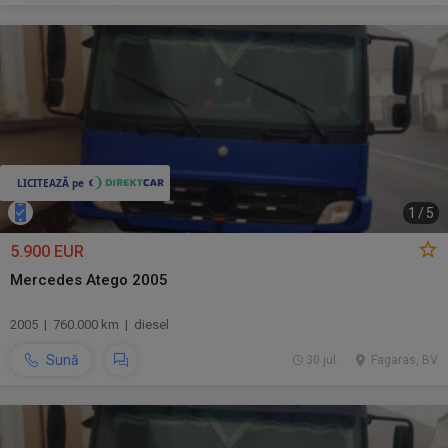
1
/
5
5.900 EUR
Mercedes Atego 2005
2005 | 760.000 km | diesel
Sună
30 jul.
Fagaras, BV