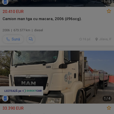
1
/
6
20.410 EUR
Camion man tga cu macara, 2006 (il96scg).
2006 | 673.577 km | diesel
Sună
16 jul.
Jilava, IF
1
/
4
33.390 EUR