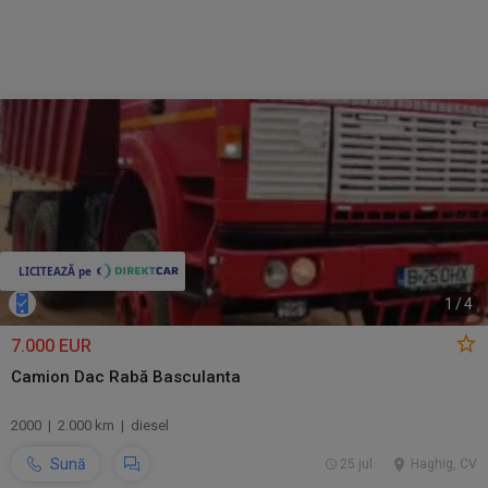
1
/
4
7.000 EUR
Camion Dac Rabă Basculanta
2000 | 2.000 km | diesel
Sună
25 jul.
Haghig, CV