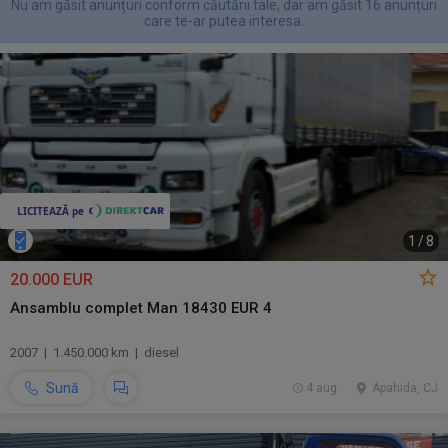
Nu am găsit anunțuri conform căutării tale, dar am găsit 16 anunțuri
care te-ar putea interesa.
1
/
8
20.000 EUR
Ansamblu complet Man 18430 EUR 4
2007 | 1.450.000 km | diesel
Sună
4 aug.
Apahida, CJ