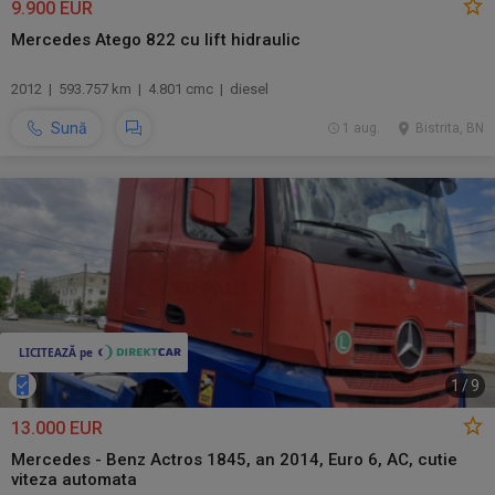
9.900 EUR
Mercedes Atego 822 cu lift hidraulic
2012 | 593.757 km | 4.801 cmc | diesel
Sună
1 aug.
Bistrita, BN
1
/
9
13.000 EUR
Mercedes - Benz Actros 1845, an 2014, Euro 6, AC, cutie
viteza automata