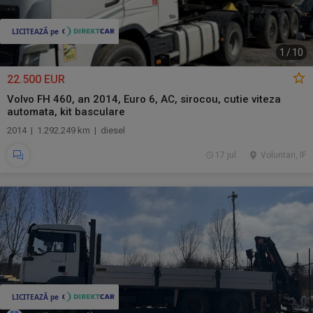
1
/
10
22.500 EUR
Volvo FH 460, an 2014, Euro 6, AC, sirocou, cutie viteza
automata, kit basculare
2014 | 1.292.249 km | diesel
17 jul.
Voluntari, IF