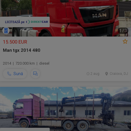
1
/
3
15.500 EUR
Man tgx 2014 480
2014 | 720.000 km | diesel
Sună
2 aug.
Craiova, DJ