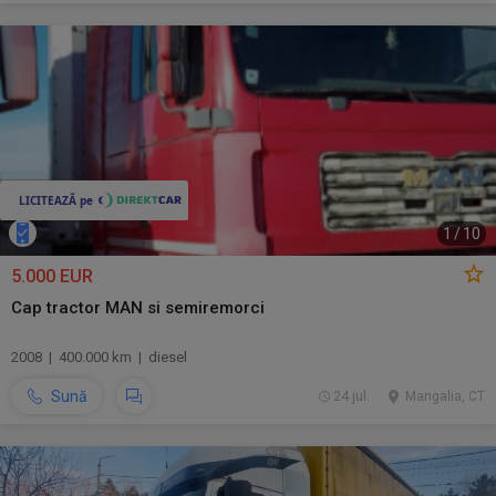
1
/
10
5.000 EUR
Cap tractor MAN si semiremorci
2008 | 400.000 km | diesel
Sună
24 jul.
Mangalia, CT