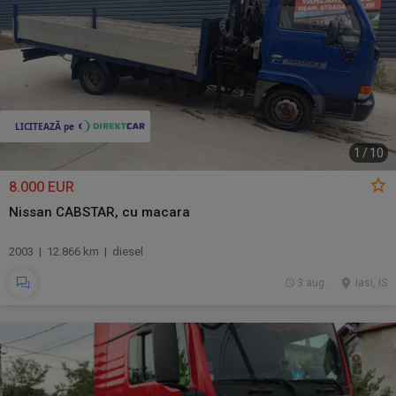
1
/
10
8.000 EUR
Nissan CABSTAR, cu macara
2003 | 12.866 km | diesel
3 aug.
Iasi, IS