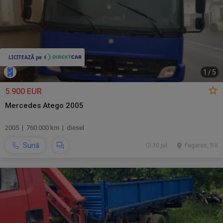
1
/
5
5.900 EUR
Mercedes Atego 2005
2005 | 760.000 km | diesel
Sună
30 jul.
Fagaras, BV