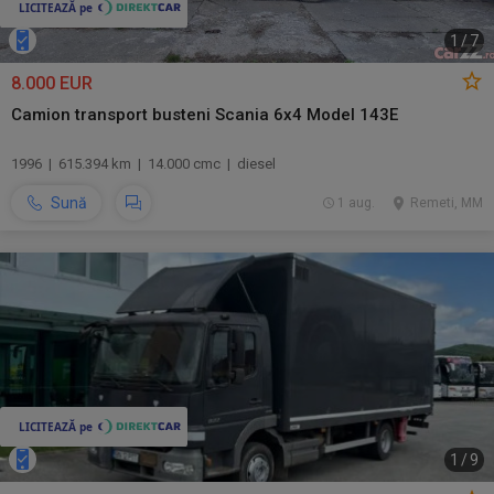
1
/
7
8.000 EUR
Camion transport busteni Scania 6x4 Model 143E
1996 | 615.394 km | 14.000 cmc | diesel
Sună
1 aug.
Remeti, MM
1
/
9