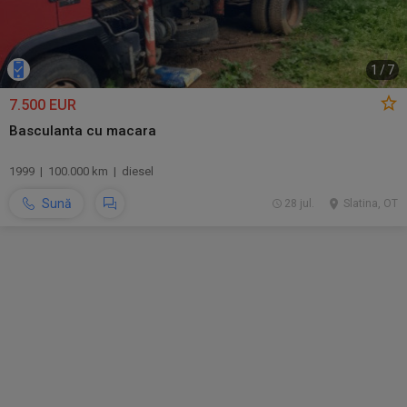
1
/
7
7.500 EUR
Basculanta cu macara
1999 | 100.000 km | diesel
Sună
28 jul.
Slatina, OT