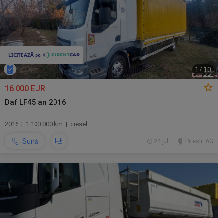
1
/
10
16.000 EUR
Daf LF45 an 2016
2016 | 1.100.000 km | diesel
Sună
24 jul.
Pitesti, AG