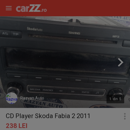
Razvan Auto
1
din
5
CD Player Skoda Fabia 2 2011
238 LEI