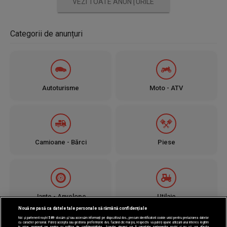
VEZI TOATE ANUNŢURILE
Categorii de anunțuri
Autoturisme
Moto - ATV
Camioane - Bărci
Piese
Jante - Anvelope
Utilaje
Nouă ne pasă ca datele tale personale să rămână confidențiale
Noi și partenerii noștri
589
stocăm și/sau accesăm informații pe dispozitivul dvs., precum identificatorii cookie unici pentru prelucrarea datelor
cu caracter personal. Puteți accepta sau gestiona preferințele dvs. făcând clic mai jos, respectiv vă puteți opune utilizării unui interes legitim
în orice moment pe pagina cu politica de confidențialitate. Aceste alegeri vor fi raportate partenerilor noștri și nu vă vor afecta