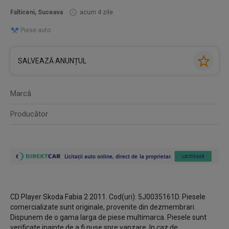
Falticeni, Suceava
acum 4 zile
Piese auto
SALVEAZĂ ANUNȚUL
Marcă
Producător
CD Player Skoda Fabia 2 2011. Cod(uri): 5J0035161D. Piesele
comercializate sunt originale, provenite din dezmembrari.
Dispunem de o gama larga de piese multimarca. Piesele sunt
verificate inainte de a fi puse spre vanzare. In caz de