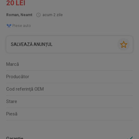
20 LEI
Roman, Neamt
acum 2 zile
Piese auto
SALVEAZĂ ANUNȚUL
Marcă
Producător
Cod referinţă OEM
Stare
Piesă
Garanție