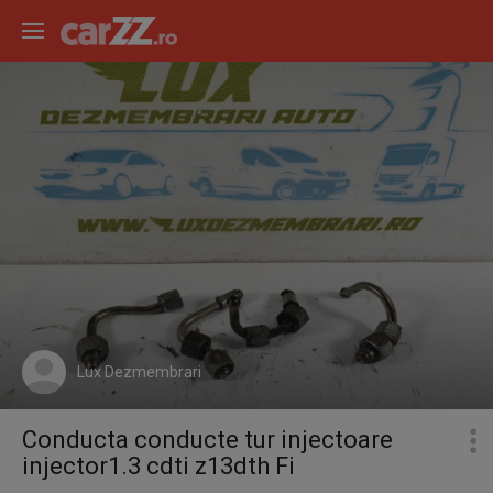
Lux Dezmembrari
Conducta conducte tur injectoare
injector1.3 cdti z13dth Fi