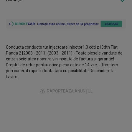
Conducta conducte tur injectoare injector1.3 cdti z13dth Fiat
Panda 2 [2003 - 2011] (2003 - 2011) - Toate piesele vandute de
catre societatea noastra vin insotite de factura si garantie! -
Dreptul de retur pentru orice piesa este de 14 zile. - Trimitem
prin curierat rapid in toata tara cu posibilitate Deschidere la
livrare.
RAPORTEAZĂ ANUNȚUL