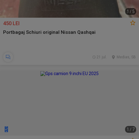
1
/
5
450 LEI
Portbagaj Schiuri original Nissan Qashqai
21 jul.
Medias, SB
1
/
7