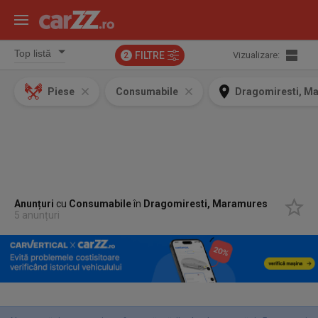
FILTRE
Vizualizare:
2
Piese
Consumabile
Dragomiresti, M
Anunțuri
cu
Consumabile
în
Dragomiresti, Maramures
5 anunțuri