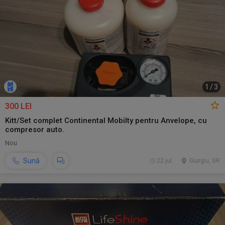
1
/
3
300 LEI
Kitt/Set complet Continental Mobilty pentru Anvelope, cu
compresor auto.
Nou
Sună
22 jul.
Giurgiu, GR