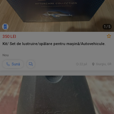
1
/
5
350 LEI
Kit/ Set de lustruire/spălare pentru mașină/Autovehicule.
Nou
Sună
22 jul.
Giurgiu, GR