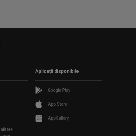
Aplicații disponibile
Google Play
App Store
AppGallery
ialitate