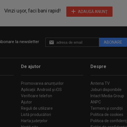
Vinzi ușor, faci bani rapid!
ADAUGĂ ANUNŢ
Abonare la newsletter
ABONARE
De ajutor
Despre
Promovarea anunțurilor
Antena TV
Aplicații: Android și iOS
Joburi disponibile
Verificare telefon
Intact Media Group
Ajutor
ANPC
Reguli de utilizare
Termeni și condiții
Listă producători
Politica de cookies
Harta judeţelor
Politica de confidenț