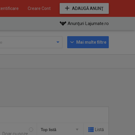
entificare
Creare Cont
ADAUGĂ ANUNŢ
Anunţuri Lajumate.ro
Mai multe filtre
Listă
Doar cu poze