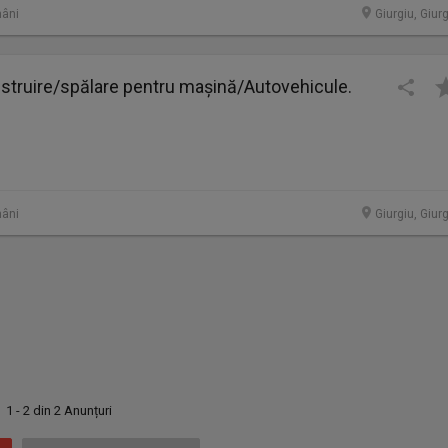
âni
Giurgiu, Giur
lustruire/spălare pentru mașină/Autovehicule.
âni
Giurgiu, Giur
1 - 2 din 2 Anunțuri