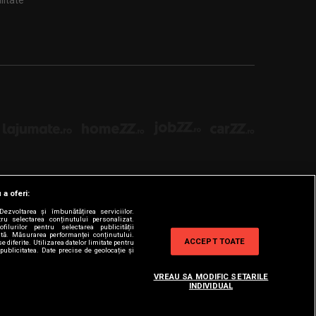
țialitate
 a oferi:
ezvoltarea și îmbunătățirea serviciilor.
tru selectarea conținutului personalizat.
filurilor pentru selectarea publicității
zată. Măsurarea performanței conținutului.
ACCEPT TOATE
e diferite. Utilizarea datelor limitate pentru
publicitatea. Date precise de geolocație și
VREAU SA MODIFIC SETARILE
INDIVIDUAL