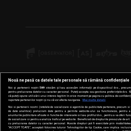
Nouă ne pasă ca datele tale personale să rămână confidențiale
Noi și partenerii noștri
589
stocăm și/sau accesăm informații pe dispozitivul dvs., precum i
pentru prelucrarea datelor cu caracter personal. Puteți accepta sau gestiona preferințele dvs. f
vă puteți opune utilizării unui interes legitim în orice moment pe pagina cu politica de confidenția
raportate partenerilor noștri și nu vă vor afecta navigarea.
Mai multe detalii
Noi si partenerii nostri (retelele de socializare si agentiile de publicitate partenere, precum si 
de date analitice) prelucram date pentru a permite website-ului sa functioneze, pentru a
anunturile publicitare afisate in functie de interesele si/sau profilul dvs., pentru a va oferi func
de socializare si pentru a analiza traficul pe website. Beneficiati de drepturile prevazute de ar
cu prelucrarea datelor cu caracter personal. Aceste drepturi pot fi exercitate prin modalitate
“ACCEPT TOATE”, acceptati folosirea tuturor Tehnologiilor de tip Cookie, care implica inclusiv