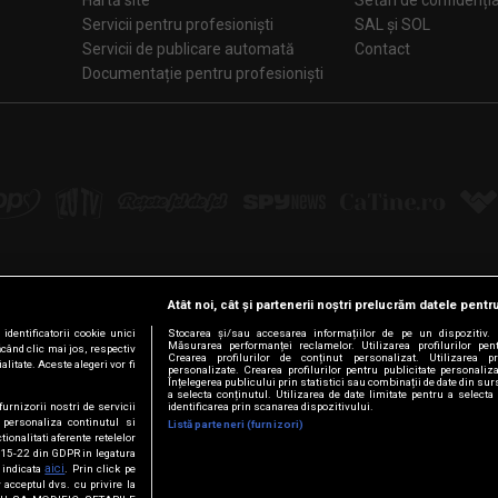
Hartă site
Setări de confiden
Servicii pentru profesioniști
SAL și SOL
Servicii de publicare automată
Contact
Documentație pentru profesioniști
Atât noi, cât și partenerii noștri prelucrăm datele pentru
Urmărește-ne pe:
dentificatorii cookie unici
Stocarea și/sau accesarea informațiilor de pe un dispozitiv. D
Măsurarea performanței reclamelor. Utilizarea profilurilor pen
ăcând clic mai jos, respectiv
Crearea profilurilor de conținut personalizat. Utilizarea pro
litate. Aceste alegeri vor fi
personalizate. Crearea profilurilor pentru publicitate personali
Facebook
LinkedIn
YouTube
Instagram
Pinterest
Tiktok
Înțelegerea publicului prin statistici sau combinații de date din surs
a selecta conținutul. Utilizarea de date limitate pentru a selecta 
furnizorii nostri de servicii
identificarea prin scanarea dispozitivului.
 personaliza continutul si
Listă parteneri (furnizori)
tionalitati aferente retelelor
t. 15-22 din GDPR in legatura
© Intact Media Group
aici
a indicata
. Prin click pe
 acceptul dvs. cu privire la