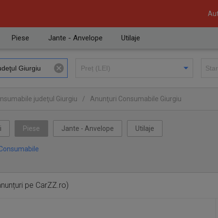
Aut
Piese
Jante - Anvelope
Utilaje
nsumabile judeţul Giurgiu
/
Anunţuri Consumabile Giurgiu
i
Piese
Jante - Anvelope
Utilaje
Consumabile
nunțuri pe CarZZ.ro)