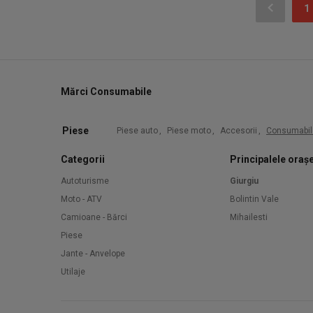
1
Mărci Consumabile
Piese
Piese auto
,
Piese moto
,
Accesorii
,
Consumabil
Categorii
Principalele oraș
Autoturisme
Giurgiu
Moto - ATV
Bolintin Vale
Camioane - Bărci
Mihailesti
Piese
Jante - Anvelope
Utilaje