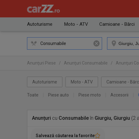
Autoturisme
Moto - ATV
Camioane - Bărci
Consumabile
Anunţuri Piese
/
Anunţuri Consumabile
/
Anunţuri Co
Autoturisme
Moto - ATV
Camioane - Bărc
Toate
Piese auto
Piese moto
Accesorii
Anunțuri
cu
Consumabile
în
Giurgiu, Giurgiu
(2 a
Salvează căutarea la favorite