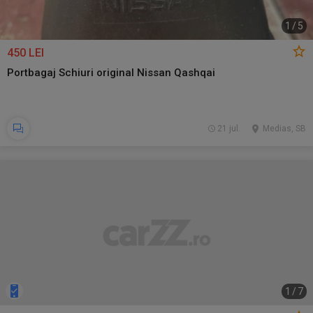
1
/
5
450 LEI
Portbagaj Schiuri original Nissan Qashqai
21 jul.
Medias, SB
1
/
7