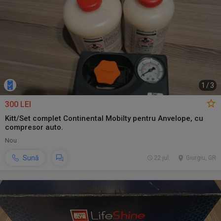
1
/
3
300 LEI
Kitt/Set complet Continental Mobilty pentru Anvelope, cu
compresor auto.
Nou
Sună
22 jul.
Giurgiu, GR