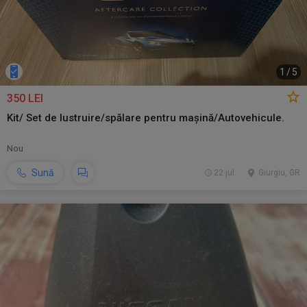
1
/
5
350 LEI
Kit/ Set de lustruire/spălare pentru mașină/Autovehicule.
Nou
Sună
22 jul.
Giurgiu, GR