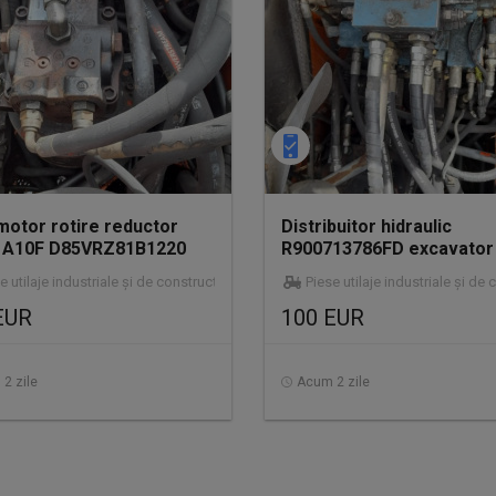
motor rotire reductor
Distribuitor hidraulic
e A10F D85VRZ81B1220
R900713786FD excavator
tor pe roti Fiat Kobe
roti Fiat Kobelco E175W
e utilaje industriale și de construcții
Piese utilaje industriale și de 
EUR
100 EUR
2 zile
Acum 2 zile