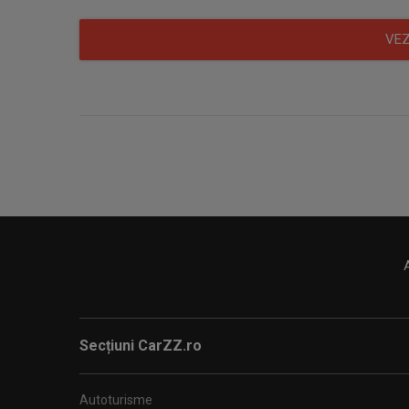
VEZ
Secțiuni CarZZ.ro
Autoturisme