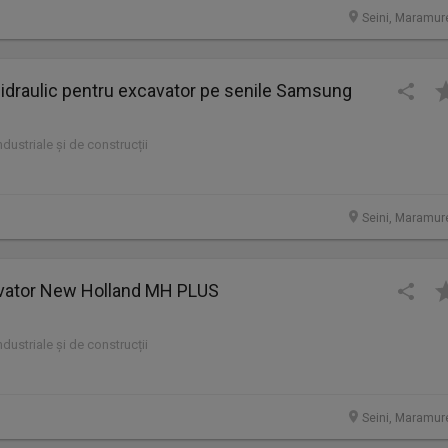
Seini, Maramur
 hidraulic pentru excavator pe senile Samsung
industriale și de construcții
Seini, Maramur
vator New Holland MH PLUS
industriale și de construcții
Seini, Maramur