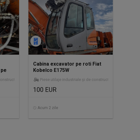
Cabina excavator pe roti Fiat
 pe
Kobelco E175W
construcții
Piese utilaje industriale și de construcții
100 EUR
Acum 2 zile