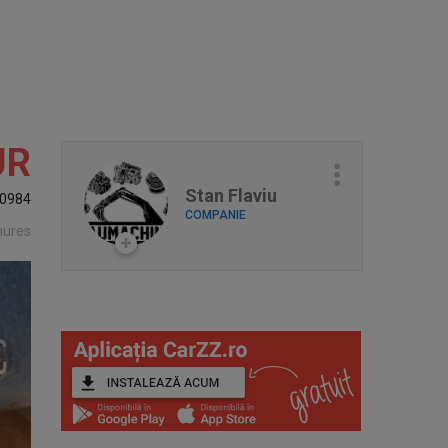
UR
Stan Flaviu
0984
COMPANIE
mures