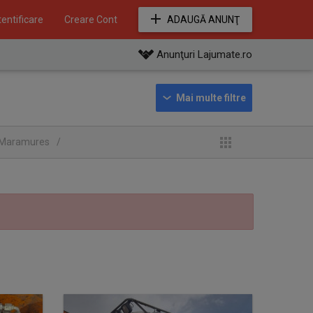
entificare
Creare Cont
ADAUGĂ ANUNŢ
Anunţuri Lajumate.ro
ul Maramures
/