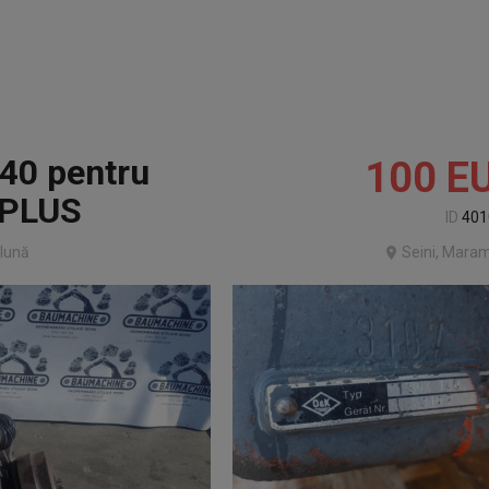
140 pentru
100
E
 PLUS
ID
401
lună
Seini, Mara