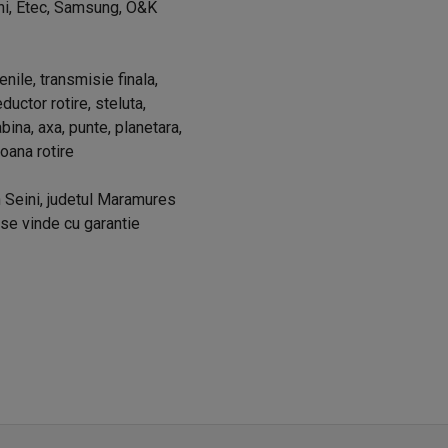
hi, Etec, Samsung, O&K
enile, transmisie finala,
uctor rotire, steluta,
cabina, axa, punte, planetara,
roana rotire
n Seini, judetul Maramures
 se vinde cu garantie