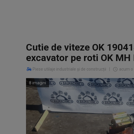
Cutie de viteze OK 1904
excavator pe roti OK MH
Piese utilaje industriale și de construcții
|
acum o 
8 imagini