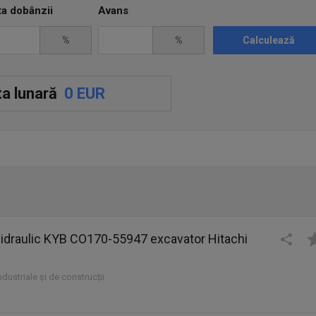
ta dobânzii
Avans
%
%
Calculează
a lunară
0 EUR
 hidraulic KYB CO170-55947 excavator Hitachi
industriale și de construcții