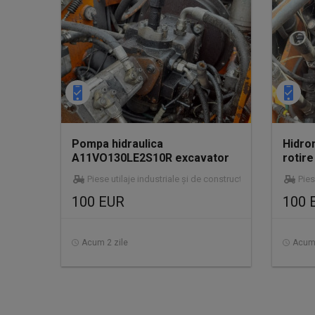
Pompa hidraulica
Hidro
A11VO130LE2S10R excavator
rotir
pe roti Fiat Kobelco E17
excava
Piese utilaje industriale și de construcții
Pies
100 EUR
100 
Acum 2 zile
Acum 