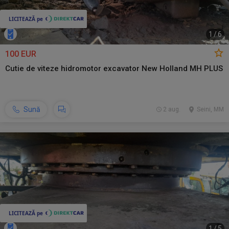
1
/
6
100 EUR
Cutie de viteze hidromotor excavator New Holland MH PLUS
Sună
2 aug.
Seini, MM
1
/
5