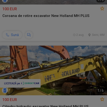
100 EUR
Coroana de rotire excavator New Holland MH PLUS
Sună
2 aug.
Seini, MM
1
/
6
100 EUR
Cilindru hidraulic excavator New Holland MH PLUS