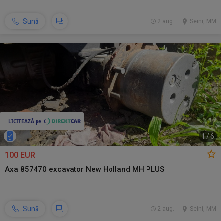
Sună
2 aug.
Seini, MM
1
/
6
100 EUR
Axa 857470 excavator New Holland MH PLUS
Sună
2 aug.
Seini, MM