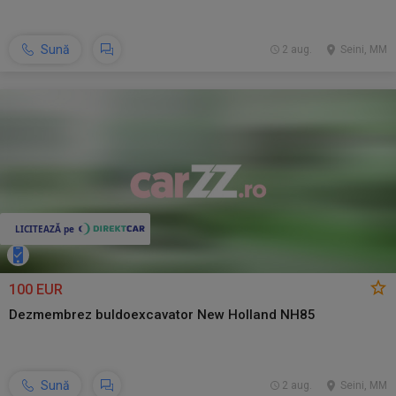
Sună
2 aug.
Seini, MM
100 EUR
Dezmembrez buldoexcavator New Holland NH85
Sună
2 aug.
Seini, MM