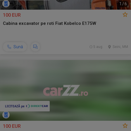
1
/
6
100 EUR
Cabina excavator pe roti Fiat Kobelco E175W
Sună
5 aug.
Seini, MM
100 EUR