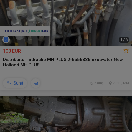
1
/
6
100 EUR
Distribuitor hidraulic MH PLUS 2-6556336 excavator New
Holland MH PLUS
Sună
2 aug.
Seini, MM