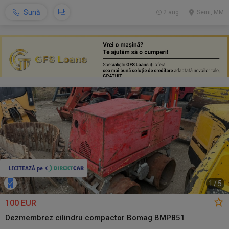
Sună
2 aug.
Seini, MM
1
/
5
100 EUR
Dezmembrez cilindru compactor Bomag BMP851