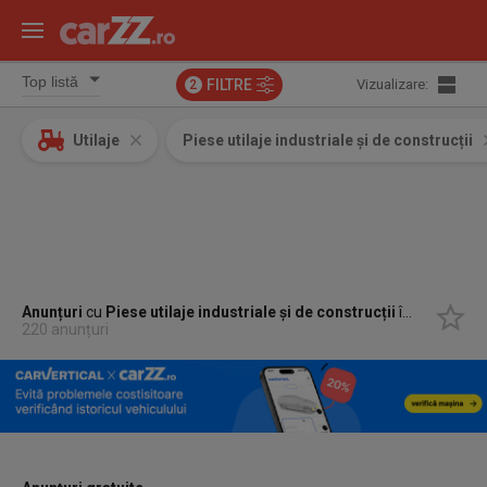
FILTRE
Vizualizare:
2
Utilaje
Piese utilaje industriale și de construcții
Anunțuri
cu
Piese utilaje industriale și de construcții
în
Seini, Ma
220 anunțuri