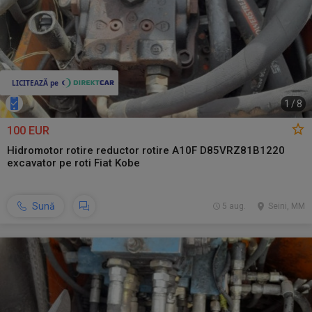
1
/
8
100 EUR
Hidromotor rotire reductor rotire A10F D85VRZ81B1220
excavator pe roti Fiat Kobe
Sună
5 aug.
Seini, MM