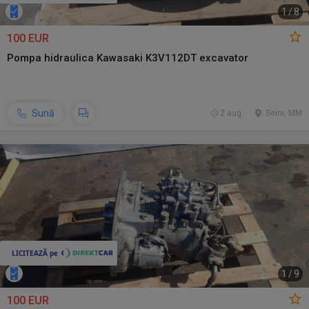
1
/
8
100 EUR
Pompa hidraulica Kawasaki K3V112DT excavator
Sună
2 aug.
Seini, MM
1
/
9
100 EUR