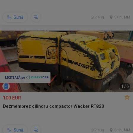
Sună
2 aug.
Seini, MM
1
/
6
100 EUR
Dezmembrez cilindru compactor Wacker RT820
Sună
2 aug.
Seini, MM