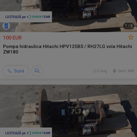
1
/
8
100 EUR
Pompa hidraulica Hitachi HPV125BS / RH27LG vola Hitachi
ZW180
Sună
2 aug.
Seini, MM