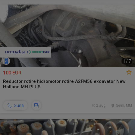
1
/
7
100 EUR
Reductor rotire hidromotor rotire A2FM56 excavator New
Holland MH PLUS
Sună
2 aug.
Seini, MM