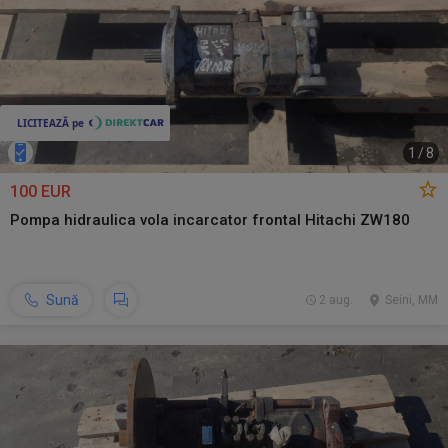
1
/
8
100 EUR
Pompa hidraulica vola incarcator frontal Hitachi ZW180
Sună
2 aug.
Seini, MM