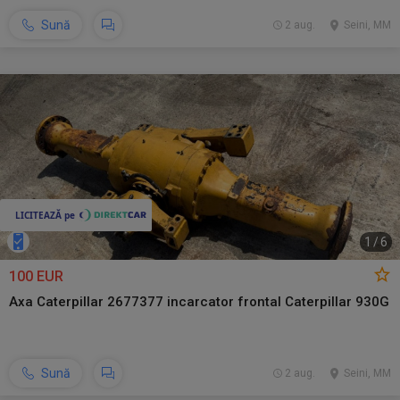
Sună
2 aug.
Seini, MM
1
/
6
100 EUR
Axa Caterpillar 2677377 incarcator frontal Caterpillar 930G
Sună
2 aug.
Seini, MM