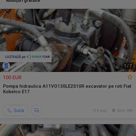
Anunţuri gratuite
1
/
7
100 EUR
Pompa hidraulica A11VO130LE2S10R excavator pe roti Fiat
Kobelco E17
Sună
5 aug.
Seini, MM