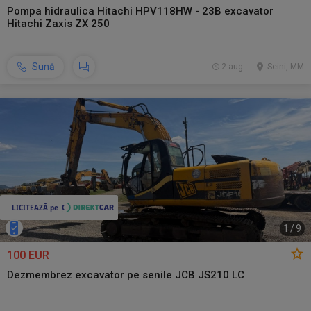
Pompa hidraulica Hitachi HPV118HW - 23B excavator
Hitachi Zaxis ZX 250
Sună
2 aug.
Seini, MM
1
/
9
100 EUR
Dezmembrez excavator pe senile JCB JS210 LC