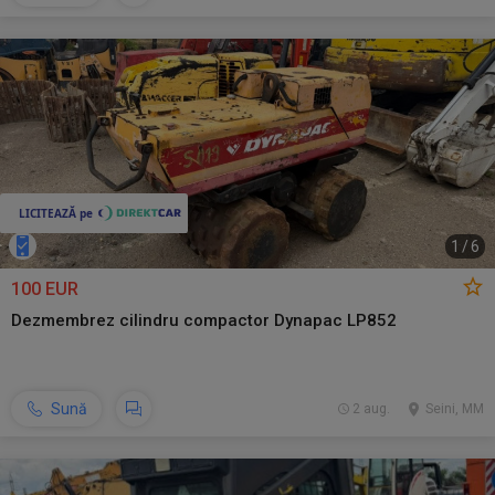
1
/
6
100 EUR
Dezmembrez cilindru compactor Dynapac LP852
Sună
2 aug.
Seini, MM