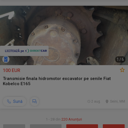
1
/
6
100 EUR
Transmisie finala hidromotor excavator pe senile Fiat
Kobelco E165
Sună
2 aug.
Seini, MM
1 - 28 din
220 Anunțuri