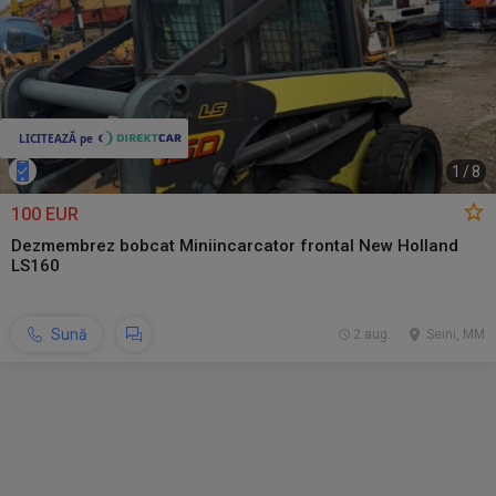
1
/
8
100 EUR
Dezmembrez bobcat Miniincarcator frontal New Holland
LS160
Sună
2 aug.
Seini, MM