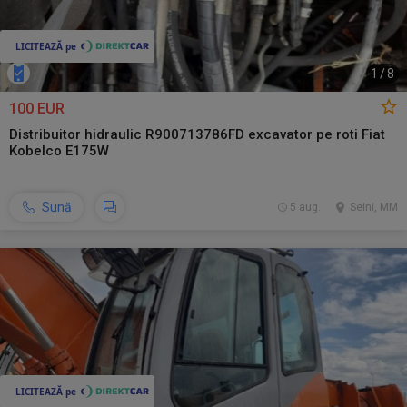
1
/
8
100 EUR
Distribuitor hidraulic R900713786FD excavator pe roti Fiat
Kobelco E175W
Sună
5 aug.
Seini, MM