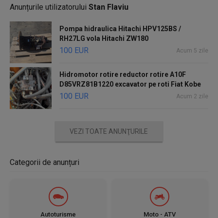
Anunțurile utilizatorului
Stan Flaviu
Pompa hidraulica Hitachi HPV125BS /
RH27LG vola Hitachi ZW180
100 EUR
Acum 5 zile
Hidromotor rotire reductor rotire A10F
D85VRZ81B1220 excavator pe roti Fiat Kobe
100 EUR
Acum 2 zile
VEZI TOATE ANUNŢURILE
Categorii de anunțuri
Autoturisme
Moto - ATV