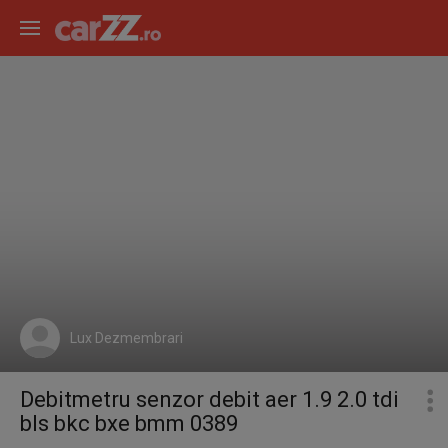
Lux Dezmembrari
Debitmetru senzor debit aer 1.9 2.0 tdi
bls bkc bxe bmm 0389