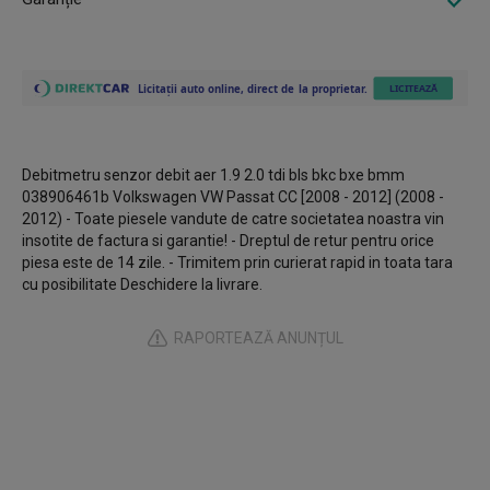
Debitmetru senzor debit aer 1.9 2.0 tdi bls bkc bxe bmm
038906461b Volkswagen VW Passat CC [2008 - 2012] (2008 -
2012) - Toate piesele vandute de catre societatea noastra vin
insotite de factura si garantie! - Dreptul de retur pentru orice
piesa este de 14 zile. - Trimitem prin curierat rapid in toata tara
cu posibilitate Deschidere la livrare.
RAPORTEAZĂ ANUNȚUL