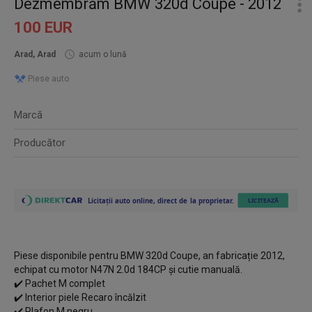
Dezmembrăm BMW 320d Coupe - 2012
100 EUR
Arad, Arad
acum o lună
Piese auto
Marcă
Producător
Piese disponibile pentru BMW 320d Coupe, an fabricație 2012,
echipat cu motor N47N 2.0d 184CP și cutie manuală.
✔️ Pachet M complet
✔️ Interior piele Recaro încălzit
✔️ Plafon M negru