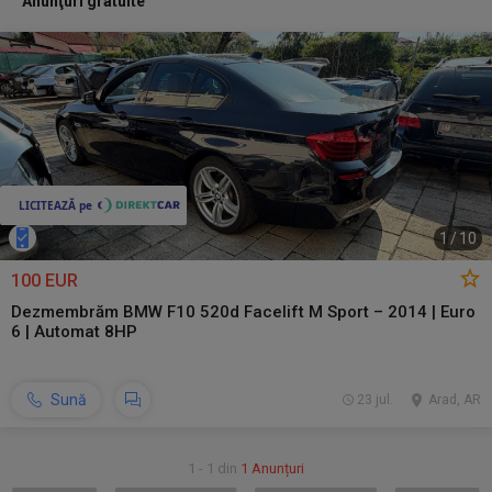
Anunţuri gratuite
1
/
10
100 EUR
Dezmembrăm BMW F10 520d Facelift M Sport – 2014 | Euro
6 | Automat 8HP
Sună
23 jul.
Arad, AR
1 - 1 din
1 Anunțuri