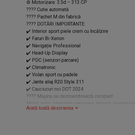
⚙️ Motorizare: 3.5d – 313 CP
???? Cutie automată
???? Pachet M din fabrică
???? DOTĂRI IMPORTANTE:
✔️ Interior sport piele crem cu încălzire
✔️ Faruri Bi-Xenon
✔️ Navigație Professional
✔️ Head-Up Display
✔️ PDC (senzori parcare)
✔️ Climatronic
✔️ Volan sport cu padele
✔️ Jante aliaj R20 Style 311
✔️ Cauciucuri noi DOT 2024
???? Mașina se dezmembrează complet!
Motor, cutie, elemente caroserie, interior, suspensie,
Arată toată descrierea
disponibile.
✅ Piese originale
✅ Prețuri avantajoase
✅ Trimit prin curier în toată țara