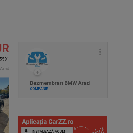
UR
5591
 Arad
Dezmembrari BMW Arad
COMPANIE