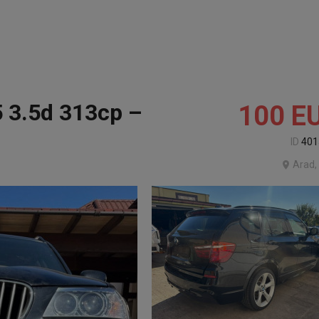
 3.5d 313cp –
100
E
ID
401
Arad,