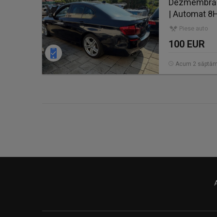
Dezmembrăm 
| Automat 8
Piese auto
100 EUR
Acum 2 săptăm