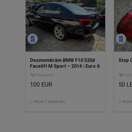
Dezmembrăm BMW F10 520d
Stop 
Facelift M Sport – 2014 | Euro 6
| Automat 8HP
Piese auto
Util
100 EUR
50 L
Acum 2 săptămâni
Acum 