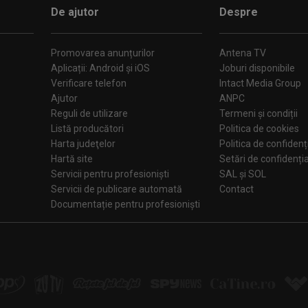
De ajutor
Despre
Promovarea anunțurilor
Antena TV
Aplicații: Android și iOS
Joburi disponibile
Verificare telefon
Intact Media Group
Ajutor
ANPC
Reguli de utilizare
Termeni și condiții
Listă producători
Politica de cookies
Harta judeţelor
Politica de confidenț
Hartă site
Setări de confiden
Servicii pentru profesioniști
SAL și SOL
Servicii de publicare automată
Contact
Documentație pentru profesioniști