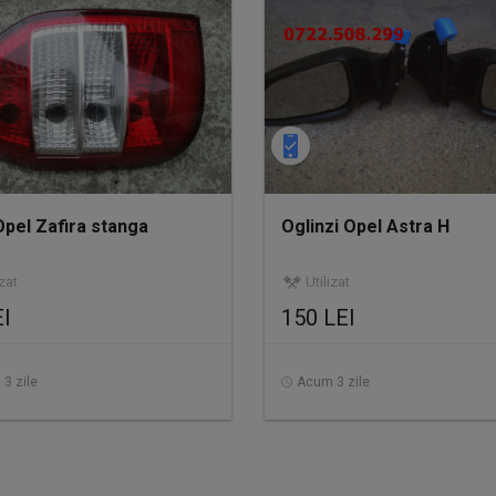
Opel Zafira stanga
Oglinzi Opel Astra H
izat
Utilizat
EI
150 LEI
3 zile
Acum 3 zile