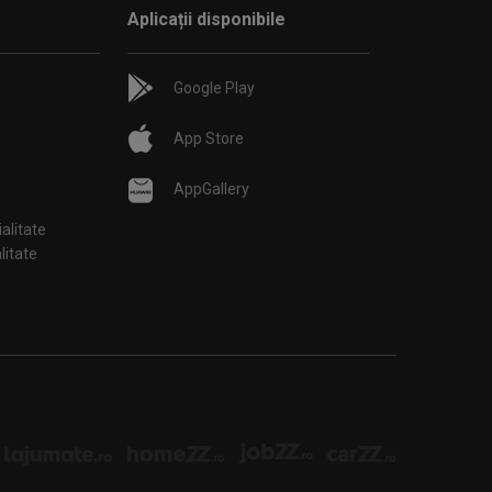
Aplicații disponibile
Google Play
App Store
AppGallery
ialitate
țialitate