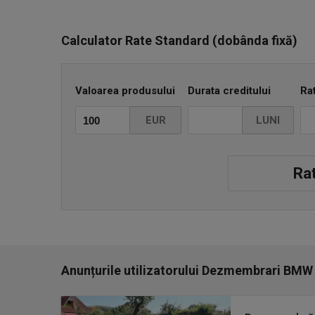
✅ Oferim seriozitate și promptitudine
???? Pentru detalii și prețuri, mesaj privat sau tele
Calculator Rate Standard (dobânda fixă)
Grăbește-te – piesele se dau rapid!
Valoarea produsului
Durata creditului
Ra
EUR
LUNI
Rat
Anunțurile utilizatorului Dezmembrari BMW