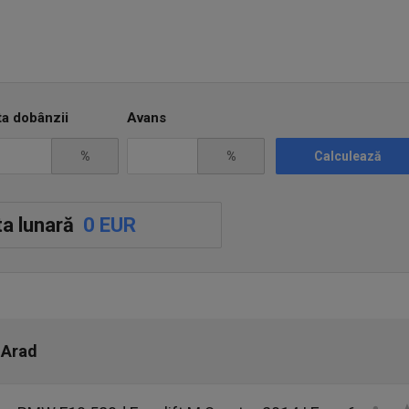
fonic. 0723 614 612
ta dobânzii
Avans
%
%
Calculează
a lunară
0 EUR
 Arad