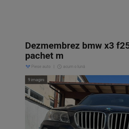
Dezmembrez bmw x3 f25
pachet m
Piese auto
|
acum o lună
9 imagini