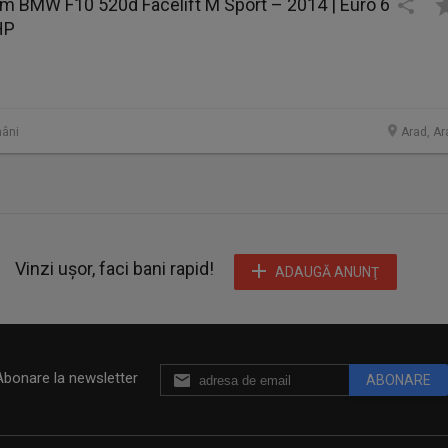
BMW F10 520d Facelift M Sport – 2014 | Euro 6
HP
âni
Arad, Ar
Vinzi ușor, faci bani rapid!
ADAUGĂ ANUNŢ
Abonare la newsletter
ABONARE