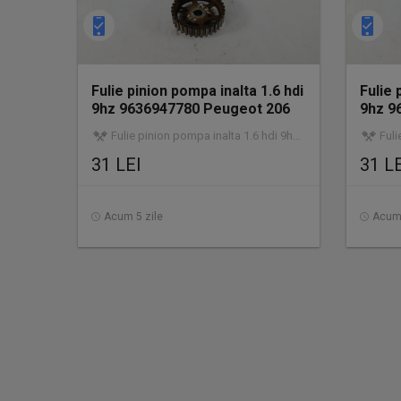
Fulie pinion pompa inalta 1.6 hdi
Fulie 
9hz 9636947780 Peugeot 206
9hz 9
Fulie pinion pompa inalta 1.6 hdi 9hz 9636947780 | utilizat | garanție
Fulie pi
31 LEI
31 L
Acum 5 zile
Acum 