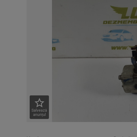
Salvează
anunțul