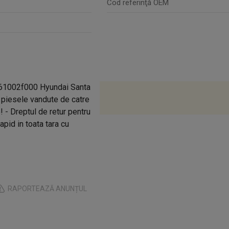
Cod referinţă OEM
361002f000 Hyundai Santa
e piesele vandute de catre
! - Dreptul de retur pentru
apid in toata tara cu
RAPORTEAZĂ ANUNȚUL