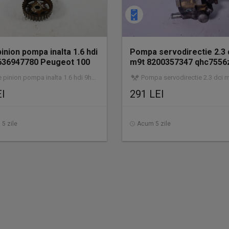
pinion pompa inalta 1.6 hdi
Pompa servodirectie 2.3 
636947780 Peugeot 100
m9t 8200357347 qhc7556
Nissan N
nion pompa inalta 1.6 hdi 9hz 9636947780 | utilizat | garanție
Pompa servodirectie 2.3 dci m9t 8200357347 qhc7556z | utiliz
EI
291 LEI
5 zile
Acum 5 zile