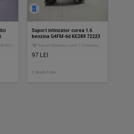
dci
Suport intinzator curea 1.6
z
benzina G4FM-6d KE289 72223
Hyu
at | garanție
Suport intinzator curea 1.6 benzina g4fm-6d ke289 72223 | utilizat | garanție
97 LEI
Acum 5 zile