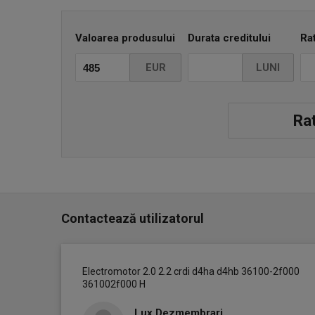
Valoarea produsului
Durata creditului
Ra
EUR
LUNI
Rat
Contactează utilizatorul
Electromotor 2.0 2.2 crdi d4ha d4hb 36100-2f000
361002f000 H
Lux Dezmembrari