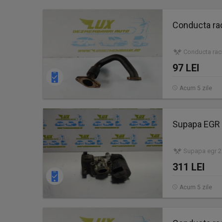
Conducta ra
Conducta raci
97 LEI
Acum 5 zile
Supapa EGR 
Supapa egr 2.
311 LEI
Acum 5 zile