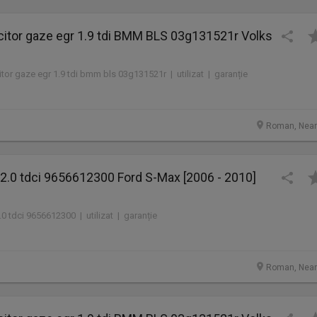
citor gaze egr 1.9 tdi BMM BLS 03g131521r Volks
tor gaze egr 1.9 tdi bmm bls 03g131521r | utilizat | garanție
Roman, Nea
2.0 tdci 9656612300 Ford S-Max [2006 - 2010]
0 tdci 9656612300 | utilizat | garanție
Roman, Nea