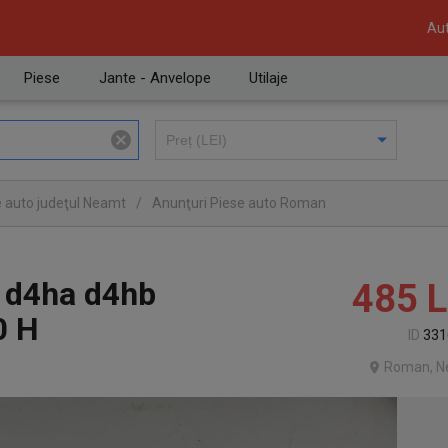
Aut
Piese
Jante - Anvelope
Utilaje
e auto judeţul Neamt
/
Anunţuri Piese auto Roman
i d4ha d4hb
485
L
0 H
ID
331
Roman, N