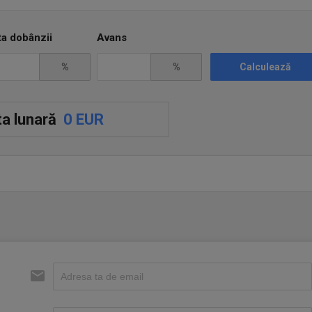
ta dobânzii
Avans
%
%
Calculează
a lunară
0 EUR