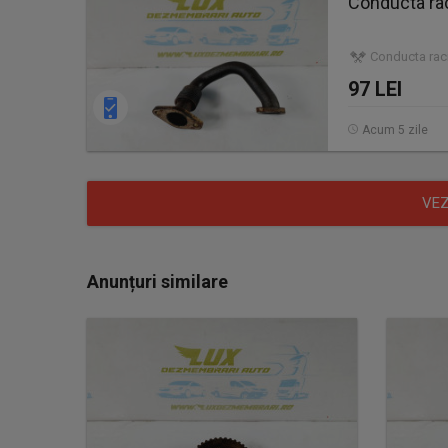
Conducta ra
Conducta raci
97 LEI
Acum 5 zile
VEZ
Anunțuri similare