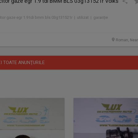
citor gaze egr 1.9 tdi BMM BLS 03g131521r Volks
tor gaze egr 1.9 tdi bmm bls 03g131521r | utilizat | garanție
Roman, Nea
I TOATE ANUNŢURILE