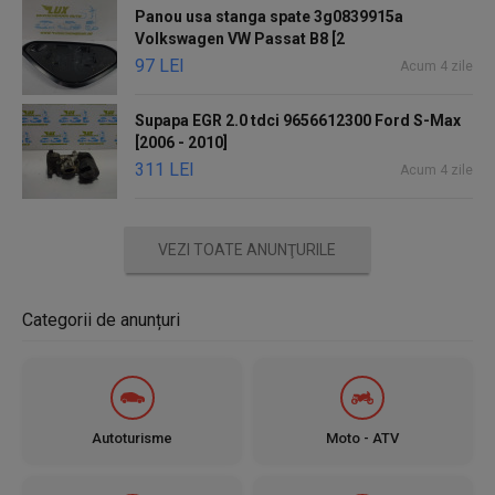
Panou usa stanga spate 3g0839915a
Volkswagen VW Passat B8 [2
97 LEI
Acum 4 zile
Supapa EGR 2.0 tdci 9656612300 Ford S-Max
[2006 - 2010]
311 LEI
Acum 4 zile
VEZI TOATE ANUNŢURILE
Categorii de anunțuri
Autoturisme
Moto - ATV