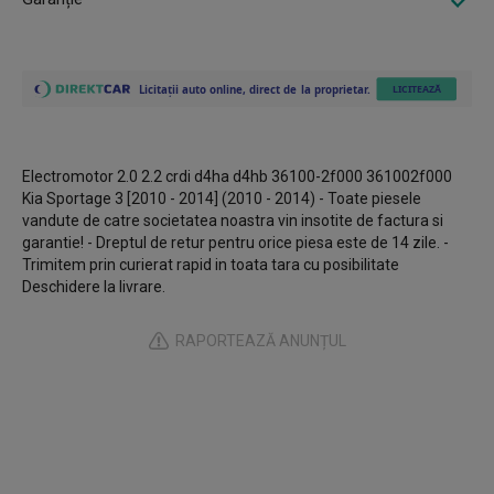
Electromotor 2.0 2.2 crdi d4ha d4hb 36100-2f000 361002f000
Kia Sportage 3 [2010 - 2014] (2010 - 2014) - Toate piesele
vandute de catre societatea noastra vin insotite de factura si
garantie! - Dreptul de retur pentru orice piesa este de 14 zile. -
Trimitem prin curierat rapid in toata tara cu posibilitate
Deschidere la livrare.
RAPORTEAZĂ ANUNȚUL