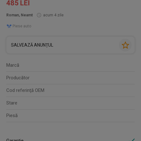
485 LEI
Roman, Neamt
acum 4 zile
Piese auto
SALVEAZĂ ANUNȚUL
Marcă
Producător
Cod referinţă OEM
Stare
Piesă
Garanție