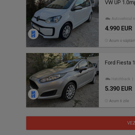
(0722363530) IN FIECARE ZI INTRE ORELE 08:00-2
VW UP 1.0mp
SAMBATA SI DUMINICA. NU RASPUNDEM LA MESA
MULTUMIM PENTRU INTELEGERE!
Autovehicul 
CONTACT : 0️⃣7️⃣2️⃣2️⃣3️⃣6️⃣3️⃣5️⃣3️⃣0️⃣sau0️⃣7️⃣9️⃣9️⃣2
4.990 EUR
Acum o săptă
Ford Fiesta 
Hatchback | 
5.390 EUR
Acum 6 zile
VEZ