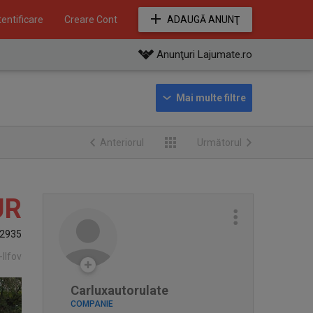
entificare
Creare Cont
ADAUGĂ ANUNŢ
Anunţuri Lajumate.ro
Anteriorul
Următorul
UR
2935
-Ilfov
Carluxautorulate
COMPANIE