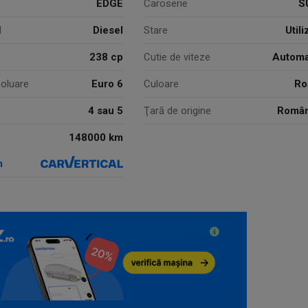
EDGE
Caroserie
S
l
Diesel
Stare
Utili
238 cp
Cutie de viteze
Automa
oluare
Euro 6
Culoare
Ro
4 sau 5
Ţară de origine
Român
148000 km
m