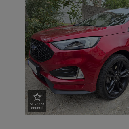
Salvează
anunțul