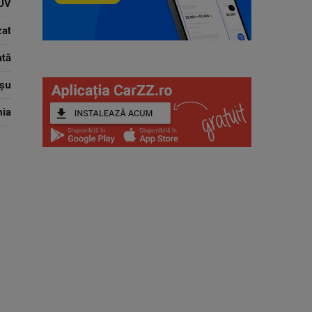
UV
zat
tă
șu
ia