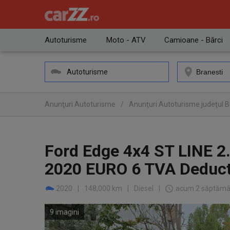
Autoturisme
Moto - ATV
Camioane - Bărci
Autoturisme
Anunţuri Autoturisme
/
Anunţuri Autoturisme judeţul Bu
Ford Edge 4x4 ST LINE 2
2020 EURO 6 TVA Deduct
2020
|
148,000 km
|
Diesel
|
acum 2 săptămâ
9 imagini