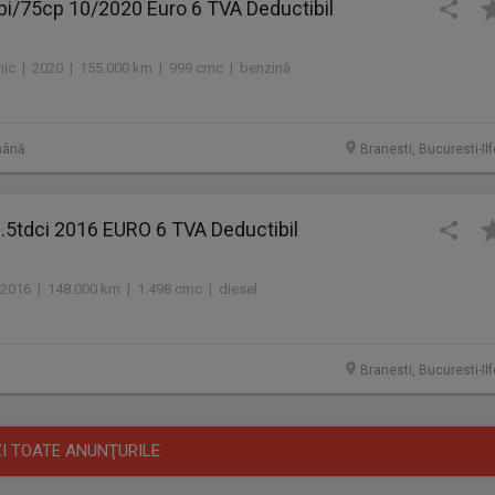
2:00, INCLUSIV
i/75cp 10/2020 Euro 6 TVA Deductibil
JE SAU WAPP. VA
mic | 2020 | 155.000 km | 999 cmc | benzină
️⃣5️⃣8️⃣7️⃣1️⃣0️⃣
mână
Branesti, Bucuresti-Il
1.5tdci 2016 EURO 6 TVA Deductibil
2016 | 148.000 km | 1.498 cmc | diesel
Branesti, Bucuresti-Il
I TOATE ANUNŢURILE