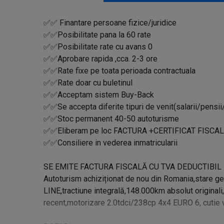
✅✅ Finantare persoane fizice/juridice
✅✅Posibilitate pana la 60 rate
✅✅Posibilitate rate cu avans 0
✅✅Aprobare rapida ,cca. 2-3 ore
✅✅Rate fixe pe toata perioada contractuala
✅✅Rate doar cu buletinul
✅✅Acceptam sistem Buy-Back
✅✅Se accepta diferite tipuri de venit(salarii/pensii
✅✅Stoc permanent 40-50 autoturisme
✅✅Eliberam pe loc FACTURA +CERTIFICAT FISCAL
✅✅Consiliere in vederea inmatricularii
SE EMITE FACTURA FISCALĂ CU TVA DEDUCTIBIL 
Autoturism achiziționat de nou din Romania,stare g
LINE,tractiune integrală,148.000km absolut originali, k
recent,motorizare 2.0tdci/238cp 4x4 EURO 6, cutie 