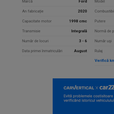
Marcă
Ford
Model
An fabricație
2020
Combustibi
Capacitate motor
1998 cmc
Putere
Transmisie
Integrală
Normă de p
Număr de locuri
3 - 6
Număr uşi
Data primei înmatriculări
August
Rulaj
Verifică k