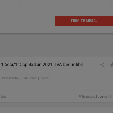
 1.5dci/115cp 4x4 an 2021 TVA Deductibil
pot exista greseli umane de
 198.000 km | 1.461 cmc | diesel
 cilindrică,transmisie ,
R
rism v rugăm să ne
mână
Branesti, Bucuresti-Il
TOTURISMELE NOASTRE
ON POSTAT IN ANUNȚ