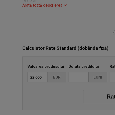
DOTARI:
Arată toată descrierea
VIN : 2FMTK4A33KBB07306
-Cutie viteze AUTOMATA
-Faruri led adaptive
-Sistem keyless go/entry
-Dubluclimatronic
Calculator Rate Standard (dobânda fixă)
-Camere video fata/spate originale
-Linie audio BANG&OLUFSEN
-Sistem multimedia cu touchscreen
Valoarea produsului
Durata creditului
Ra
-BLUETOOTH/USB
-Plafon panoramic
EUR
LUNI
-Tapiterie piele
-Plafon interior negru
-Padele volan
Rat
-Incarcator telefon wireless
-Distronic
-Memorii scaun sofer