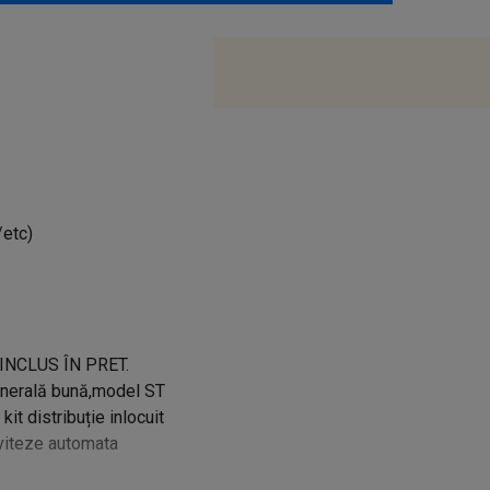
/etc)
INCLUS ÎN PRET.
enerală bună,model ST
it distribuție inlocuit
viteze automata