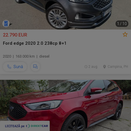
1
/
10
22.790 EUR
Ford edge 2020 2.0 238cp 8+1
2020 | 163.000 km | diesel
Sună
2 aug.
Campina, PH