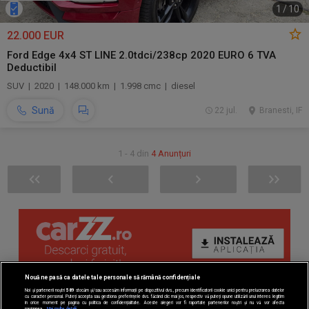
1
/
10
22.000 EUR
Ford Edge 4x4 ST LINE 2.0tdci/238cp 2020 EURO 6 TVA
Deductibil
SUV | 2020 | 148.000 km | 1.998 cmc | diesel
Sună
22 jul.
Branesti, IF
1 - 4 din
4 Anunțuri
Nouă ne pasă ca datele tale personale să rămână confidențiale
Noi și partenerii noștri
589
stocăm și/sau accesăm informații pe dispozitivul dvs., precum identificatorii cookie unici pentru prelucrarea datelor
cu caracter personal. Puteți accepta sau gestiona preferințele dvs. făcând clic mai jos, respectiv vă puteți opune utilizării unui interes legitim
în orice moment pe pagina cu politica de confidențialitate. Aceste alegeri vor fi raportate partenerilor noștri și nu vă vor afecta
navigarea.
Mai multe detalii