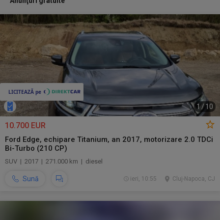
Anunţuri gratuite
1
/
10
10.700 EUR
Ford Edge, echipare Titanium, an 2017, motorizare 2.0 TDCi
Bi-Turbo (210 CP)
SUV | 2017 | 271.000 km | diesel
Sună
ieri, 10:55
Cluj-Napoca, CJ