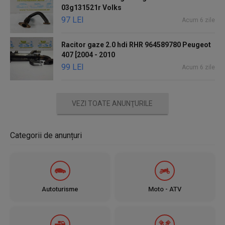
03g131521r Volks
97 LEI
Acum 6 zile
Racitor gaze 2.0 hdi RHR 964589780 Peugeot
407 [2004 - 2010
99 LEI
Acum 6 zile
VEZI TOATE ANUNŢURILE
Categorii de anunțuri
Autoturisme
Moto - ATV