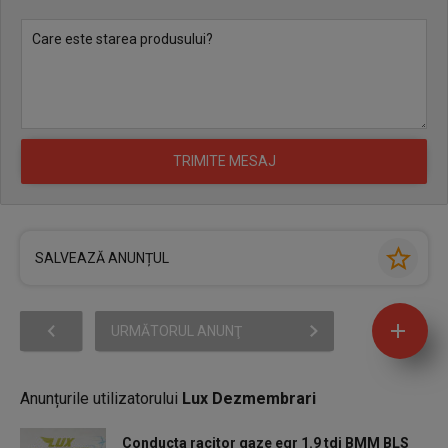
SALVEAZĂ ANUNȚUL
URMĂTORUL ANUNŢ
Anunțurile utilizatorului
Lux Dezmembrari
Conducta racitor gaze egr 1.9 tdi BMM BLS