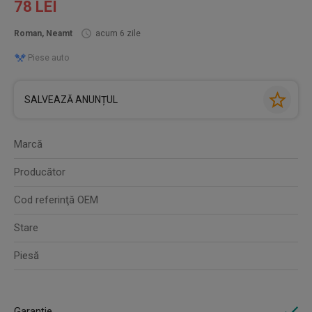
78 LEI
Roman, Neamt
acum 6 zile
Piese auto
SALVEAZĂ ANUNȚUL
Marcă
Producător
Cod referinţă OEM
Stare
Piesă
Garanție