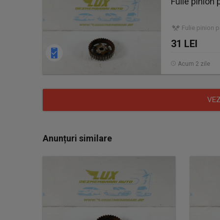
Fulie pinion
Fulie pinion 
31 LEI
Acum 2 zile
VEZ
Anunțuri similare