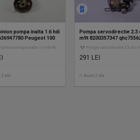
pinion pompa inalta 1.6 hdi
Pompa servodirectie 2.3 
636947780 Peugeot 100
m9t 8200357347 qhc7556
Nissan N
nion pompa inalta 1.6 hdi 9hz 9636947780 | utilizat | garanție
Pompa servodirectie 2.3 dci m9t 8200357347 qhc7556z | utiliz
EI
291 LEI
2 zile
Acum 2 zile