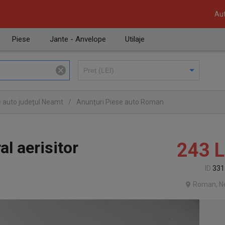
Aut
Piese
Jante - Anvelope
Utilaje
e auto judeţul Neamt
/
Anunţuri Piese auto Roman
ral aerisitor
243
L
ID
331
Roman, N