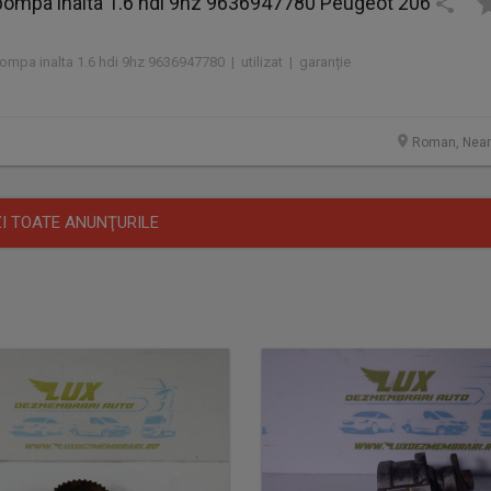
 pompa inalta 1.6 hdi 9hz 9636947780 Peugeot 206
pompa inalta 1.6 hdi 9hz 9636947780 | utilizat | garanție
Roman, Nea
I TOATE ANUNŢURILE