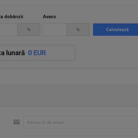
ta dobânzii
Avans
%
%
Calculează
a lunară
0 EUR