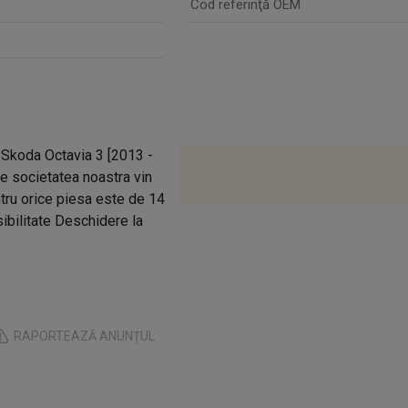
Cod referinţă OEM
1 Skoda Octavia 3 [2013 -
e societatea noastra vin
entru orice piesa este de 14
osibilitate Deschidere la
RAPORTEAZĂ ANUNȚUL