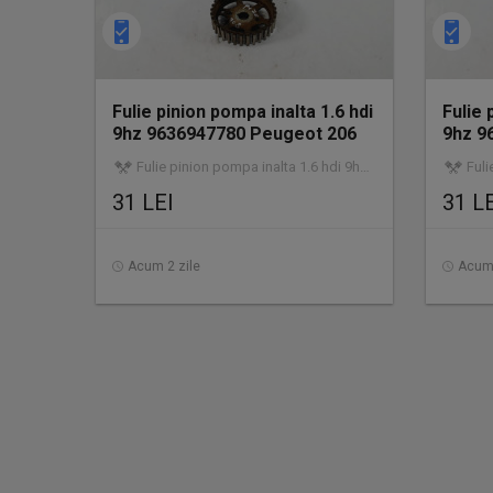
Fulie pinion pompa inalta 1.6 hdi
Fulie 
9hz 9636947780 Peugeot 206
9hz 9
Fulie pinion pompa inalta 1.6 hdi 9hz 9636947780 | utilizat | garanție
Fulie pi
31 LEI
31 L
Acum 2 zile
Acum 