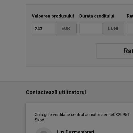
Valoarea produsului
Durata creditului
Ra
EUR
LUNI
Rat
Contactează utilizatorul
Grila grile ventilatie central aerisitor aer 5e0820951
Skod
Lux Dezmembrari