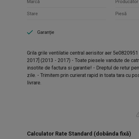
Marcă
Producător
Stare
Piesă
Garanție
Grila grile ventilatie central aerisitor aer 5e082095
2017] (2013 - 2017) - Toate piesele vandute de catr
insotite de factura si garantie! - Dreptul de retur p
zile. - Trimitem prin curierat rapid in toata tara cu p
livrare.
Calculator Rate Standard (dobânda fixă)