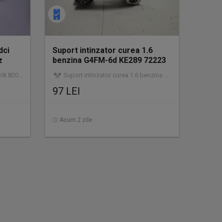
dci
Suport intinzator curea 1.6
z
benzina G4FM-6d KE289 72223
Hyu
at | garanție
Suport intinzator curea 1.6 benzina g4fm-6d ke289 72223 | utilizat | garanție
97 LEI
Acum 2 zile