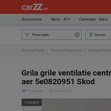
Autoturisme
Moto - ATV
Camioane - Bărci
Piese auto
Anunţuri Piese
/
Anunţuri Piese auto
/
Anunţuri Pies
Grila grile ventilatie cent
aer 5e0820951 Skod
Piese auto
|
acum 2 zile
1 imagine