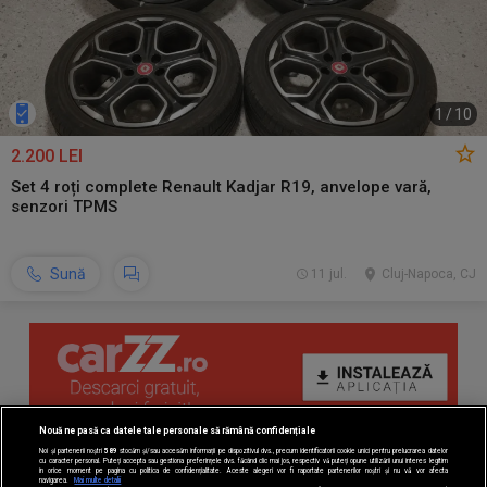
1
/
10
2.200 LEI
Set 4 roți complete Renault Kadjar R19, anvelope vară,
senzori TPMS
Sună
11 jul.
Cluj-Napoca, CJ
Nouă ne pasă ca datele tale personale să rămână confidențiale
Noi și partenerii noștri
589
stocăm și/sau accesăm informații pe dispozitivul dvs., precum identificatorii cookie unici pentru prelucrarea datelor
cu caracter personal. Puteți accepta sau gestiona preferințele dvs. făcând clic mai jos, respectiv vă puteți opune utilizării unui interes legitim
în orice moment pe pagina cu politica de confidențialitate. Aceste alegeri vor fi raportate partenerilor noștri și nu vă vor afecta
navigarea.
Mai multe detalii