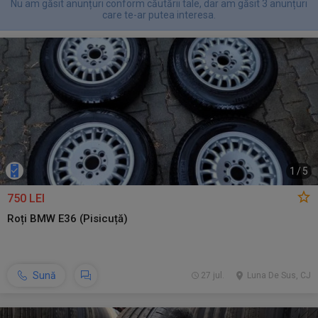
Nu am găsit anunțuri conform căutării tale, dar am găsit 3 anunțuri
care te-ar putea interesa.
1
/
5
750 LEI
Roți BMW E36 (Pisicuță)
Sună
27 jul.
Luna De Sus, CJ