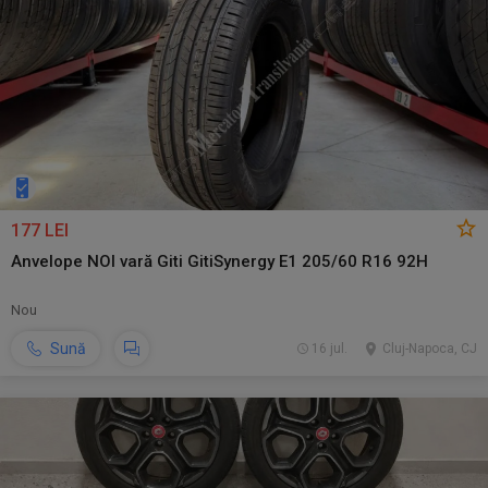
177 LEI
Anvelope NOI vară Giti GitiSynergy E1 205/60 R16 92H
Nou
Sună
16 jul.
Cluj-Napoca, CJ