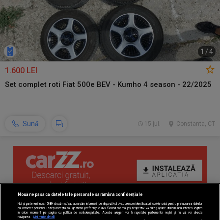
1
/
4
1.600 LEI
Set complet roti Fiat 500e BEV - Kumho 4 season - 22/2025
Sună
15 jul.
Constanta, CT
Nouă ne pasă ca datele tale personale să rămână confidențiale
Noi și partenerii noștri
589
stocăm și/sau accesăm informații pe dispozitivul dvs., precum identificatorii cookie unici pentru prelucrarea datelor
cu caracter personal. Puteți accepta sau gestiona preferințele dvs. făcând clic mai jos, respectiv vă puteți opune utilizării unui interes legitim
în orice moment pe pagina cu politica de confidențialitate. Aceste alegeri vor fi raportate partenerilor noștri și nu vă vor afecta
navigarea.
Mai multe detalii