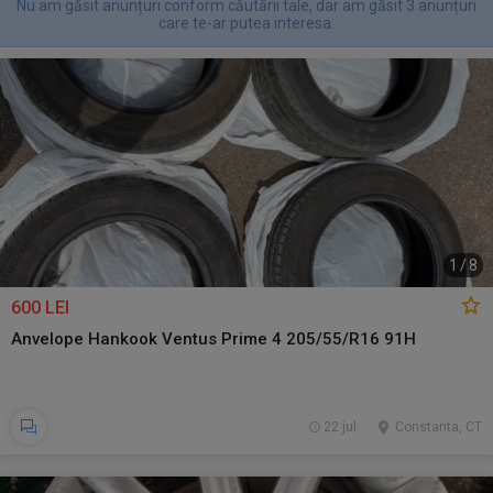
Nu am găsit anunțuri conform căutării tale, dar am găsit 3 anunțuri
care te-ar putea interesa.
1
/
8
600 LEI
Anvelope Hankook Ventus Prime 4 205/55/R16 91H
22 jul.
Constanta, CT