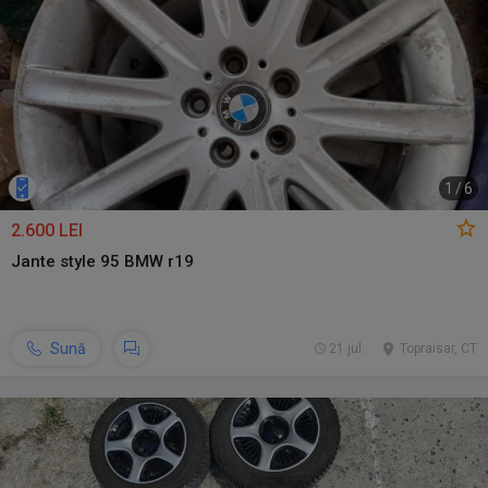
1
/
6
2.600 LEI
Jante style 95 BMW r19
Sună
21 jul.
Topraisar, CT