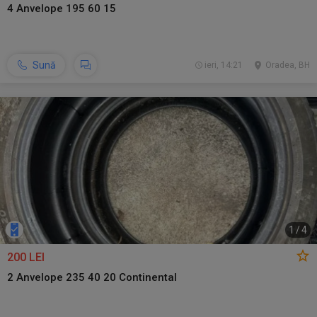
4 Anvelope 195 60 15
Sună
ieri, 14:21
Oradea, BH
1
/
4
200 LEI
2 Anvelope 235 40 20 Continental