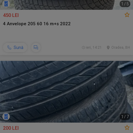
1
/
5
450 LEI
4 Anvelope 205 60 16 m+s 2022
Sună
ieri, 14:21
Oradea, BH
1
/
7
200 LEI