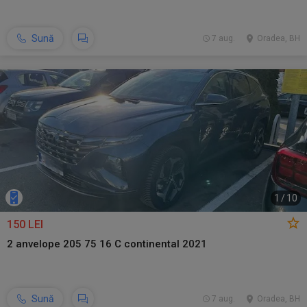
Sună
7 aug.
Oradea, BH
1
/
10
150 LEI
2 anvelope 205 75 16 C continental 2021
Sună
7 aug.
Oradea, BH