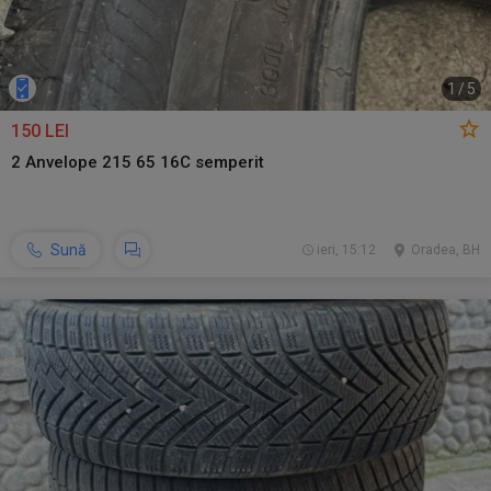
1
/
5
150 LEI
2 Anvelope 215 65 16C semperit
Sună
ieri, 15:12
Oradea, BH