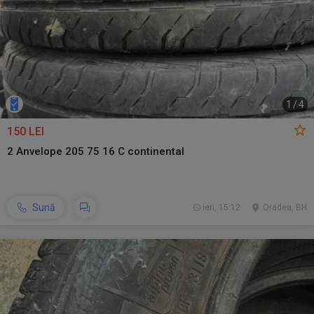
1
/
4
150 LEI
2 Anvelope 205 75 16 C continental
Sună
ieri, 15:12
Oradea, BH