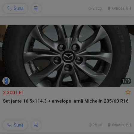
Sună
2 aug.
Oradea, BH
1
/
9
2.300 LEI
Set jante 16 5x114.3 + anvelope iarnă Michelin 205/60 R16
Sună
28 jul.
Oradea, BH