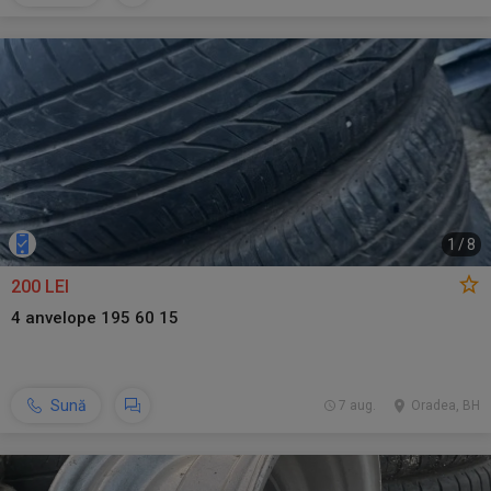
1
/
8
200 LEI
4 anvelope 195 60 15
Sună
7 aug.
Oradea, BH