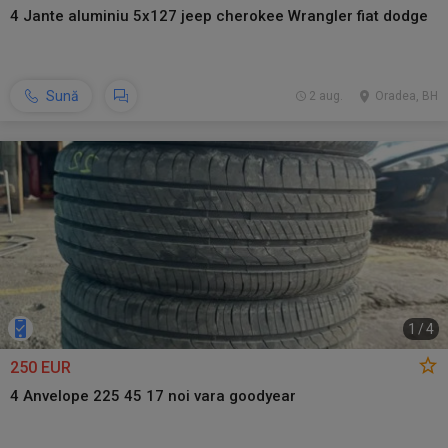
4 Jante aluminiu 5x127 jeep cherokee Wrangler fiat dodge
Sună
2 aug.
Oradea, BH
1
/
4
250 EUR
4 Anvelope 225 45 17 noi vara goodyear