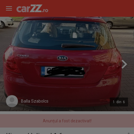
Balla Szabolcs
1
din
6
Anunțul a fost dezactivat!