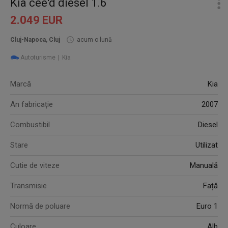
Kia cee'd diesel 1.6
2.049 EUR
Cluj-Napoca, Cluj
acum o lună
Autoturisme
Kia
Marcă
Kia
An fabricație
2007
Combustibil
Diesel
Stare
Utilizat
Cutie de viteze
Manuală
Transmisie
Față
Normă de poluare
Euro 1
Culoare
Alb