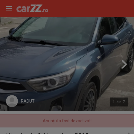
RADUT
1
din
7
Anunțul a fost dezactivat!