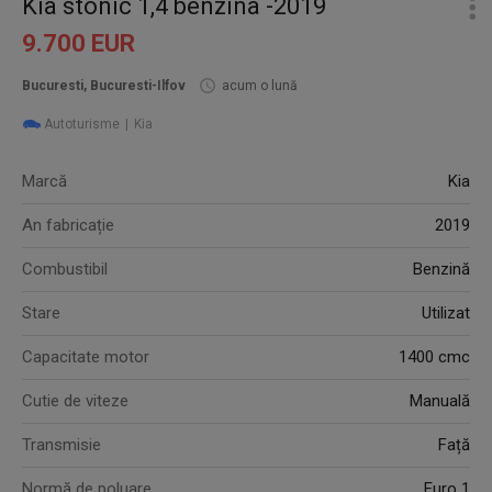
Kia stonic 1,4 benzina -2019
9.700 EUR
Bucuresti, Bucuresti-Ilfov
acum o lună
Autoturisme
Kia
Marcă
Kia
An fabricație
2019
Combustibil
Benzină
Stare
Utilizat
Capacitate motor
1400 cmc
Cutie de viteze
Manuală
Transmisie
Față
Normă de poluare
Euro 1