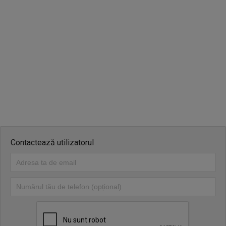
luni-vineri: 8.00-17.00
sambata si duminica: inchis
Contactează utilizatorul