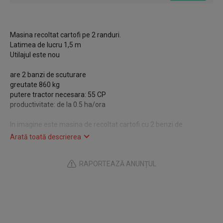
Masina recoltat cartofi pe 2 randuri.
Latimea de lucru 1,5 m
Utilajul este nou
are 2 banzi de scuturare
greutate 860 kg
putere tractor necesara: 55 CP
productivitate: de la 0.5 ha/ora
In imagine este masina de recoltat cartofi cu 2 benzi de
scuturare.
Arată toată descrierea
RAPORTEAZĂ ANUNȚUL
Pret 40.500 ron + tva, varianta cu 2 benzi de scuturare
Optional:
- cardan 600 ron tva inclus
Program de lucru: