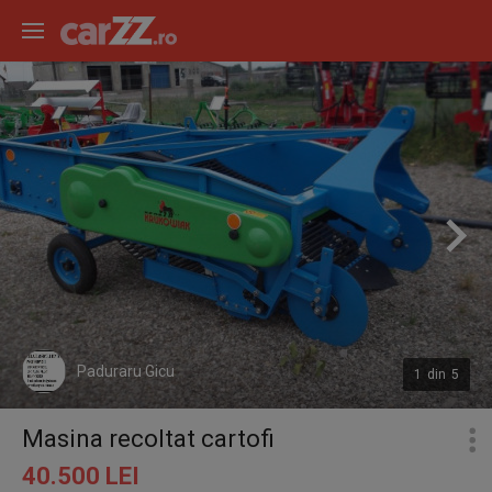
Paduraru Gicu
1
din
5
Masina recoltat cartofi
40.500 LEI