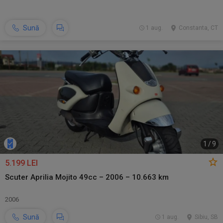
Sună
1 aug.
Constanta, CT
1
/
9
5.199 LEI
Scuter Aprilia Mojito 49cc – 2006 – 10.663 km
2006
Sună
1 aug.
Sibiu, SB