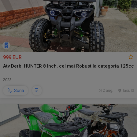
999 EUR
Atv Derbi HUNTER 8 Inch, cel mai Robust la categoria 125cc
2023
Sună
2 aug.
Iasi, IS