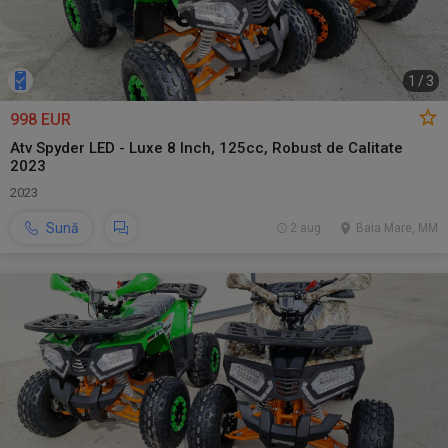
1
/
3
998 EUR
Atv Spyder LED - Luxe 8 Inch, 125cc, Robust de Calitate
2023
2023
Sună
2 aug.
Baia Mare, MM