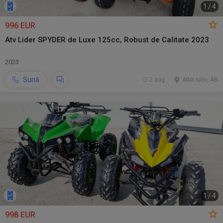
1
/
4
996 EUR
Atv Lider SPYDER de Luxe 125cc, Robust de Calitate 2023
2023
Sună
2 aug.
Alba Iulia, AB
1
/
4
998 EUR