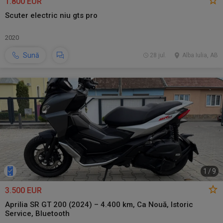
1.800 EUR
Scuter electric niu gts pro
2020
Sună
28 jul.
Alba Iulia, AB
1
/
9
3.500 EUR
Aprilia SR GT 200 (2024) – 4.400 km, Ca Nouă, Istoric
Service, Bluetooth