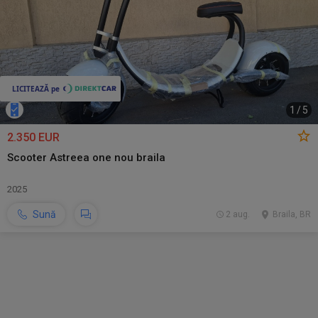
1
/
5
2.350 EUR
Scooter Astreea one nou braila
2025
Sună
2 aug.
Braila, BR