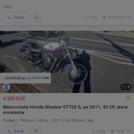
2023
Sună
2 aug.
Timisoara, TM
1
/
9
4.500 EUR
Motocicleta Honda Shadow VT750 S, an 2011, 45 CP, stare
excelenta
Cruiser | 749 cmc | 45 cp | 2011 | 65.000 km | lanț
Sună
2 aug.
Galati, GL