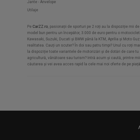
Jante - Anvelope
Utilaje
Pe
CarZZ.ro
, pasionații de sporturi pe 2 roți au la dispoziție mii
model bun pentru un începător, 3.000 de euro pentru o motocicle
Kawasaki, Suzuki, Ducati și BMW până la KTM, Aprilia și Moto Guzz
realitatea. Cauți un scuter? În doi sau patru timpi? Unul cu roți m
la dispoziție toate variantele de motorizări și de dotări de care tu 
agricultură, vânătoare sau turism? Intră acum și caută, printre miil
căutarea și vei avea acces rapid la cele mai noi oferte de pe piaț