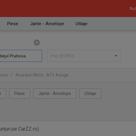
Aut
Piese
Jante - Anvelope
Utilaje
hova
/
Anunţuri Moto - ATV Azuga
i
Piese
Jante - Anvelope
Utilaje
unțuri pe CarZZ.ro)