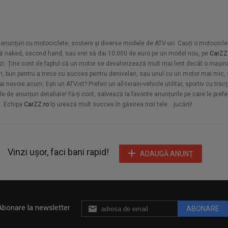
 de anunțuri cu motociclete, scutere și diverse modele de ATV-uri. Cauți o motocicl
tă naked, second hand, sau vrei să dai 10.000 de euro pe un model nou, pe
CarZZ
i. Ține cont de faptul că un motor se devalorizează mult mai lent decât o mașină
ari, bun pentru a trece cu succes pentru denivelari, sau unul cu un motor mai mic, 
ai nevoie acum. Ești un ATVist? Preferi un all-terain-vehicle utilitar, sportiv cu trac
e de anunțuri detaliate! Fă-ți cont, salvează la favorite anunțurile pe care le prefe
ă. Echipa
CarZZ.ro
îți urează mult succes în găsirea noii tale... jucării!
Vinzi ușor, faci bani rapid!
ADAUGĂ ANUNŢ
Abonare la newsletter
ABONARE