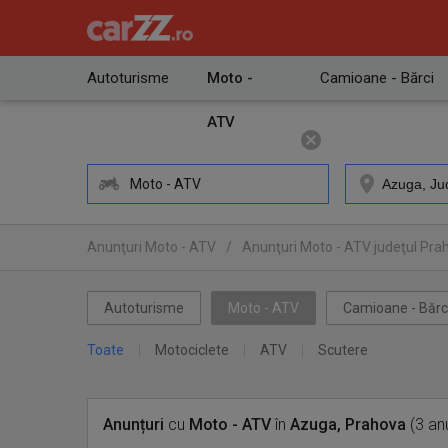
Autoturisme
Moto -
Camioane - Bărci
ATV
Moto - ATV
Anunţuri Moto - ATV
/
Anunţuri Moto - ATV judeţul Pra
Autoturisme
Moto - ATV
Camioane - Bărc
Toate
Motociclete
ATV
Scutere
Anunțuri
cu
Moto - ATV
în
Azuga, Prahova
(3 an