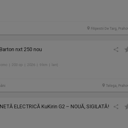
Filipestii De Targ, Prah
Barton nxt 250 nou
 cmc | 203 cp | 2026 | 9 km | lanț
âni
Telega, Praho
NETĂ ELECTRICĂ KuKirin G2 – NOUĂ, SIGILATĂ!