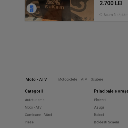
2.700 LEI
Acum 3 săptăm
Moto - ATV
Motociclete
,
ATV
,
Scutere
Categorii
Principalele oraș
Autoturisme
Ploiesti
Moto - ATV
Azuga
Camioane - Bărci
Baicoi
Piese
Boldesti Scaeni