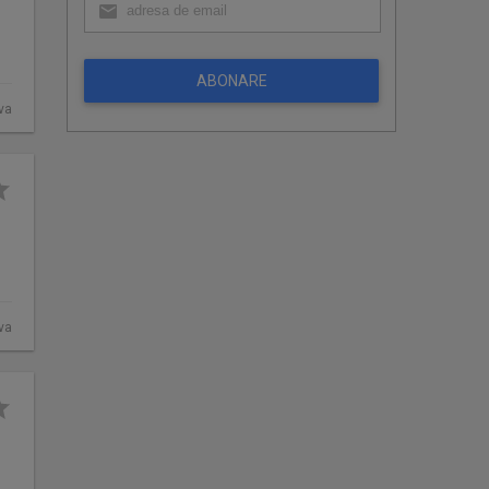
ABONARE
ova
va