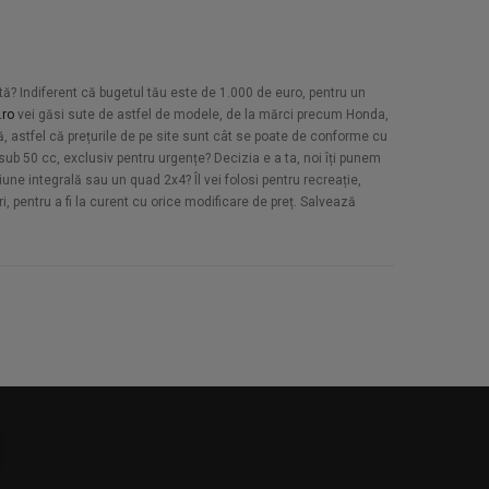
etă? Indiferent că bugetul tău este de 1.000 de euro, pentru un
.ro
vei găsi sute de astfel de modele, de la mărci precum Honda,
, astfel că prețurile de pe site sunt cât se poate de conforme cu
sub 50 cc, exclusiv pentru urgențe? Decizia e a ta, noi îți punem
țiune integrală sau un quad 2x4? Îl vei folosi pentru recreație,
ri, pentru a fi la curent cu orice modificare de preț. Salvează