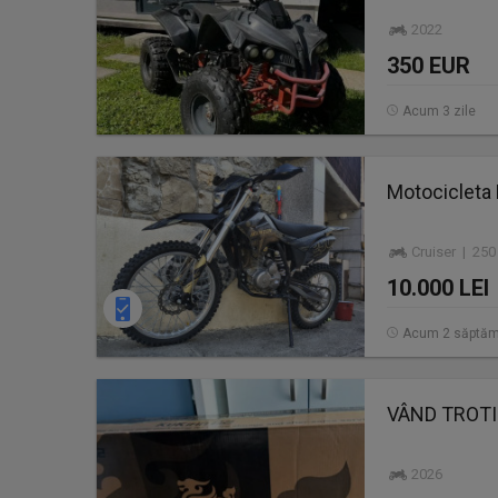
2022
350 EUR
Acum 3 zile
Motocicleta 
Cruiser | 250
10.000 LEI
Acum 2 săptăm
VÂND TROTI
2026