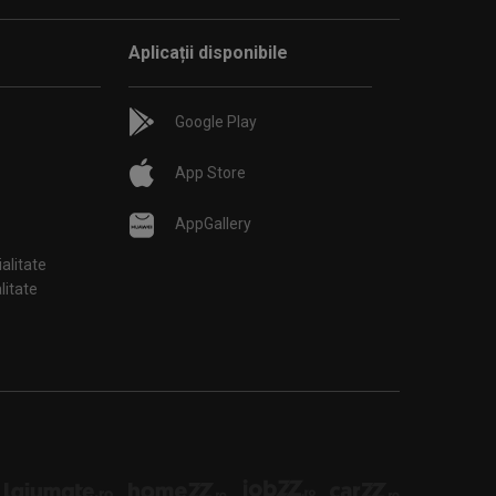
Aplicații disponibile
Google Play
App Store
AppGallery
ialitate
țialitate