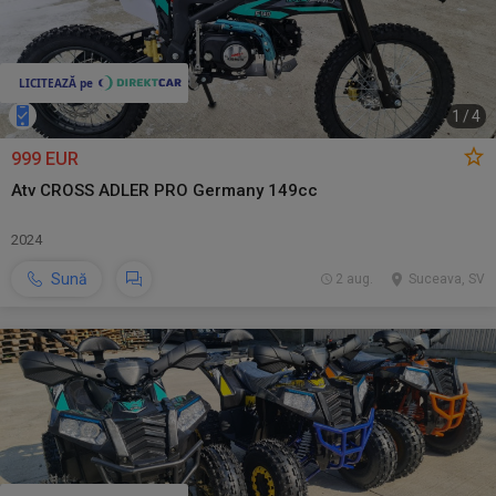
1
/
4
999 EUR
Atv CROSS ADLER PRO Germany 149cc
2024
Sună
2 aug.
Suceava, SV