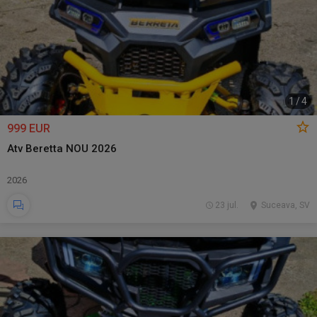
1
/
4
999 EUR
Atv Beretta NOU 2026
2026
23 jul.
Suceava, SV