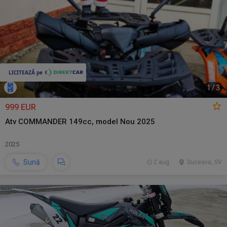
1
/
3
999 EUR
Atv COMMANDER 149cc, model Nou 2025
2025
Sună
2 aug.
Suceava, SV