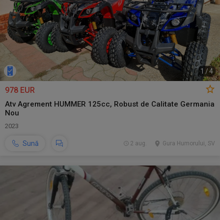
1
/
4
978 EUR
Atv Agrement HUMMER 125cc, Robust de Calitate Germania
Nou
2023
Sună
2 aug.
Gura Humorului, SV