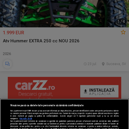
1
/
4
1.999 EUR
Atv Hummer EXTRA 250 cc NOU 2026
2026
23 jul.
Suceava, SV
Nouă ne pasă ca datele tale personale să rămână confidențiale
Noi și partenerii noștri
589
stocăm și/sau accesăm informații pe dispozitivul dvs., precum identificatorii cookie unici pentru prelucrarea datelor
cu caracter personal. Puteți accepta sau gestiona preferințele dvs. făcând clic mai jos, respectiv vă puteți opune utilizării unui interes legitim
în orice moment pe pagina cu politica de confidențialitate. Aceste alegeri vor fi raportate partenerilor noștri și nu vă vor afecta
navigarea.
Mai multe detalii
Noi si partenerii nostri (retelele de socializare si agentiile de publicitate partenere, precum si furnizorii nostri de servicii de date analitice)
prelucram date pentru a permite website-ului sa functioneze, pentru a personaliza continutul si anunturile publicitare afisate in functie de
interesele si/sau profilul dvs., pentru a va oferi functionalitati aferente retelelor de socializare si pentru a analiza traficul pe website.
Beneficiati de drepturile prevazute de art. 15-22 din GDPR in legatura cu prelucrarea datelor cu caracter personal. Aceste drepturi pot fi