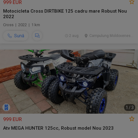
999 EUR
Motocicleta Cross DIRTBIKE 125 cadru mare Robust Nou
2022
Cross | 2022 | 1 km
Sună
2 aug.
Campulung Moldovenesc, SV
1
/
3
999 EUR
Atv MEGA HUNTER 125cc, Robust model Nou 2023