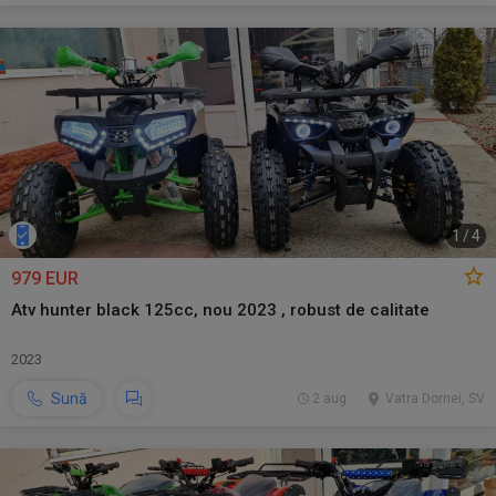
1
/
4
979 EUR
Atv hunter black 125cc, nou 2023 , robust de calitate
2023
Sună
2 aug.
Vatra Dornei, SV