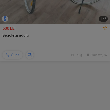
1
/
6
600 LEI
Bicicleta adulti
Sună
1 aug.
Suceava, SV