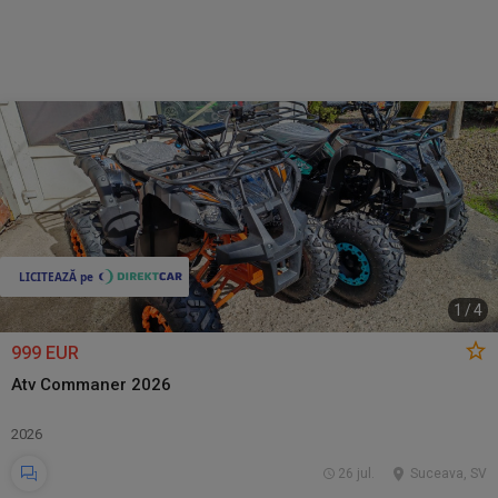
1
/
4
999 EUR
Atv Commaner 2026
2026
26 jul.
Suceava, SV