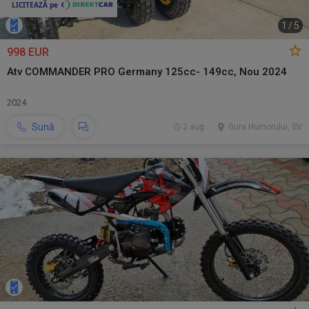
1
/
5
998 EUR
Atv COMMANDER PRO Germany 125cc- 149cc, Nou 2024
2024
Sună
2 aug.
Gura Humorului, SV