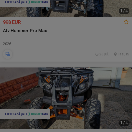
1
/
4
998 EUR
Atv Hummer Pro Max
2026
26 jul.
Iasi, IS
1
/
4