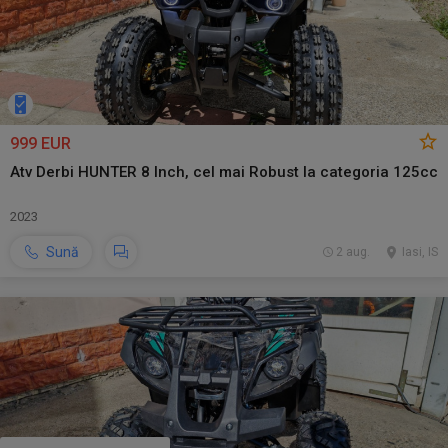
999 EUR
Atv Derbi HUNTER 8 Inch, cel mai Robust la categoria 125cc
2023
Sună
2 aug.
Iasi, IS