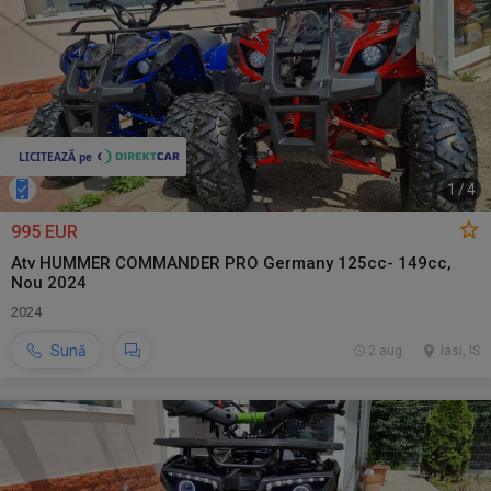
1
/
4
995 EUR
Atv HUMMER COMMANDER PRO Germany 125cc- 149cc,
Nou 2024
2024
Sună
2 aug.
Iasi, IS