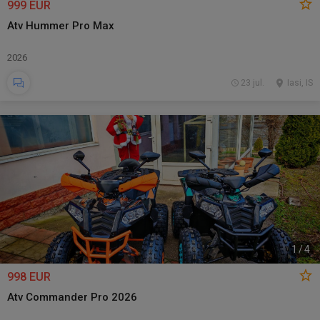
999 EUR
Atv Hummer Pro Max
2026
23 jul.
Iasi, IS
1
/
4
998 EUR
Atv Commander Pro 2026