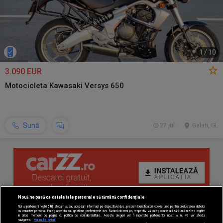
1
/
10
3.090 EUR
Motocicleta Kawasaki Versys 650
Sună
27 jul.
Galati, GL
Nouă ne pasă ca datele tale personale să rămână confidențiale
Noi și partenerii noștri
589
stocăm și/sau accesăm informații pe dispozitivul dvs., precum identificatorii cookie unici pentru prelucrarea datelor
cu caracter personal. Puteți accepta sau gestiona preferințele dvs. făcând clic mai jos, respectiv vă puteți opune utilizării unui interes legitim
în orice moment pe pagina cu politica de confidențialitate. Aceste alegeri vor fi raportate partenerilor noștri și nu vă vor afecta
navigarea.
Mai multe detalii