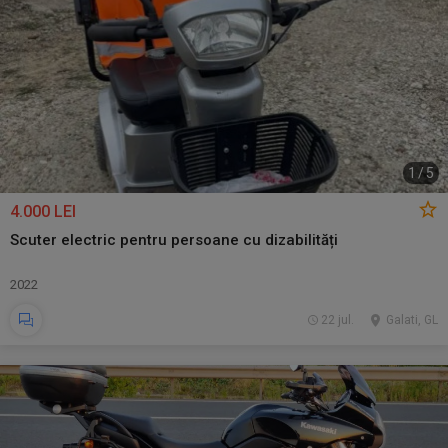
1
/
5
4.000 LEI
Scuter electric pentru persoane cu dizabilități
2022
22 jul.
Galati, GL