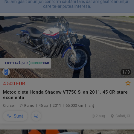
Nu am găsit anunțuri conform căutării tale, dar am găsit 3 anunțuri
care te-ar putea interesa.
1
/
9
4.500 EUR
Motocicleta Honda Shadow VT750 S, an 2011, 45 CP, stare
excelenta
Cruiser | 749 cmc | 45 cp | 2011 | 65.000 km | lanț
Sună
2 aug.
Galati, GL