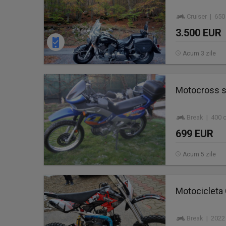
Cruiser | 65
3.500 EUR
Acum 3 zile
Motocross s
Break | 400 
699 EUR
Acum 5 zile
Motocicleta
Break | 2022