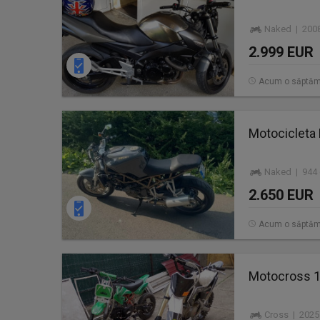
Naked | 2008
2.999 EUR
Acum o săptă
Motocicleta 
Naked | 944 
2.650 EUR
Acum o săptă
Motocross 1
Cross | 2025