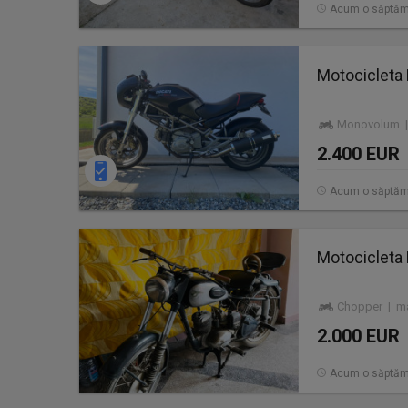
Acum o săptă
Motocicleta
Monovolum |
2.400 EUR
Acum o săptă
Motocicleta
Chopper | ma
2.000 EUR
Acum o săptă