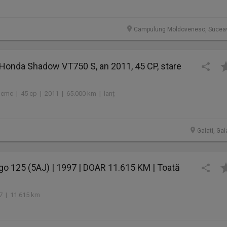
Campulung Moldovenesc, Sucea
Honda Shadow VT750 S, an 2011, 45 CP, stare
 cmc | 45 cp | 2011 | 65.000 km | lanț
Galati, Gal
o 125 (5AJ) | 1997 | DOAR 11.615 KM | Toată
1
97 | 11.615 km