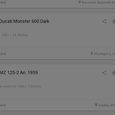
mână
Bucuresti, Bucuresti-Il
 Ducati Monster 600 Dark
 2001 | 33.000 km
mână
Cluj-Napoca, C
 MZ 125-2 An: 1959
i veche de 1990 | 7.320 km
mână
Oradea, Bih