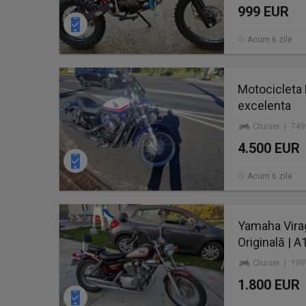
999 EUR
Acum 6 zile
Motocicleta 
excelenta
Cruiser | 749
4.500 EUR
Acum 6 zile
Yamaha Virag
Originală | A
Cruiser | 19
1.800 EUR