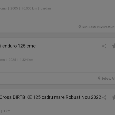
0 cmc | 2005 | 70.000 km | cardan
Bucuresti, Bucuresti-Il
i enduro 125 cmc
cmc | 2025 | 1.324 km
Sebes, Al
 Cross DIRTBIKE 125 cadru mare Robust Nou 2022
 | 1 km