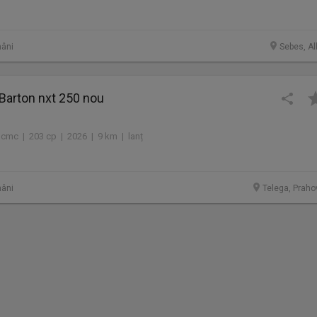
âni
Sebes, Al
Barton nxt 250 nou
 cmc | 203 cp | 2026 | 9 km | lanț
âni
Telega, Praho