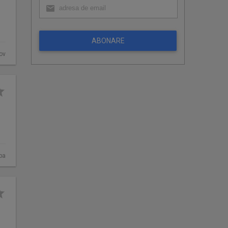
ABONARE
fov
ba