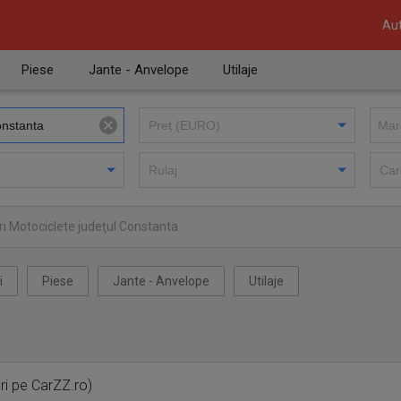
Aut
Piese
Jante - Anvelope
Utilaje
i Motociclete judeţul Constanta
i
Piese
Jante - Anvelope
Utilaje
ri pe CarZZ.ro)