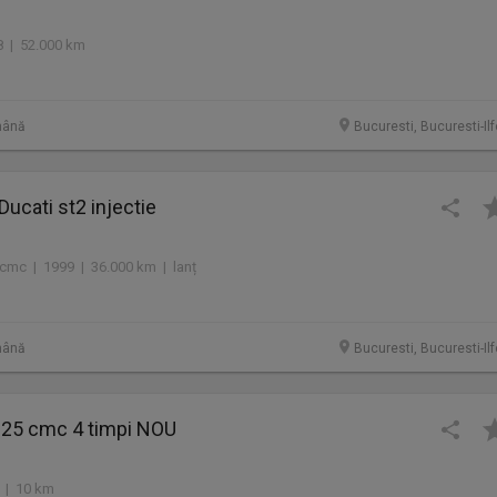
 | 52.000 km
mână
Bucuresti, Bucuresti-Il
Ducati st2 injectie
cmc | 1999 | 36.000 km | lanț
mână
Bucuresti, Bucuresti-Il
25 cmc 4 timpi NOU
 | 10 km