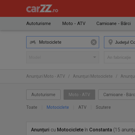
Autoturisme
Moto - ATV
Camioane - Bărci
Motociclete
Anunţuri Moto - ATV
/
Anunţuri Motociclete
/
Anunţur
Autoturisme
Moto - ATV
Camioane - Bărc
Toate
Motociclete
ATV
Scutere
Anunțuri
cu
Motociclete
în
Constanta
(15 anunțu