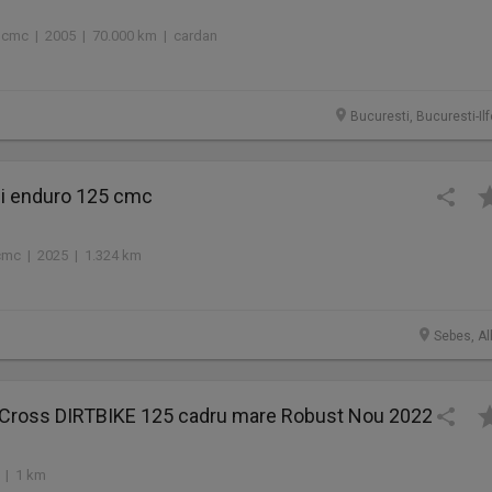
0 cmc | 2005 | 70.000 km | cardan
Bucuresti, Bucuresti-Il
i enduro 125 cmc
cmc | 2025 | 1.324 km
Sebes, Al
 Cross DIRTBIKE 125 cadru mare Robust Nou 2022
 | 1 km