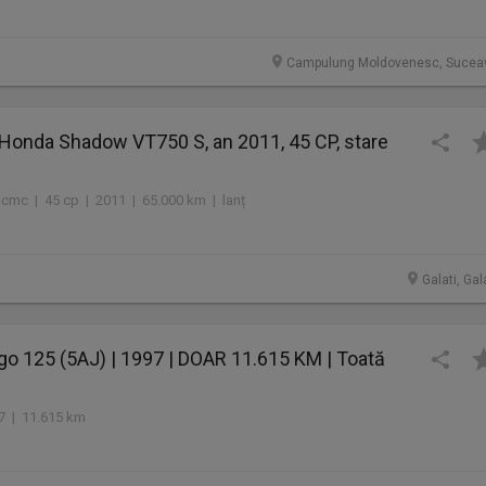
Campulung Moldovenesc, Sucea
Honda Shadow VT750 S, an 2011, 45 CP, stare
 cmc | 45 cp | 2011 | 65.000 km | lanț
Galati, Gal
o 125 (5AJ) | 1997 | DOAR 11.615 KM | Toată
1
97 | 11.615 km