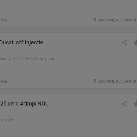
mână
Bucuresti, Bucuresti-Il
Ducati st2 injectie
cmc | 1999 | 36.000 km | lanț
mână
Bucuresti, Bucuresti-Il
25 cmc 4 timpi NOU
 | 10 km