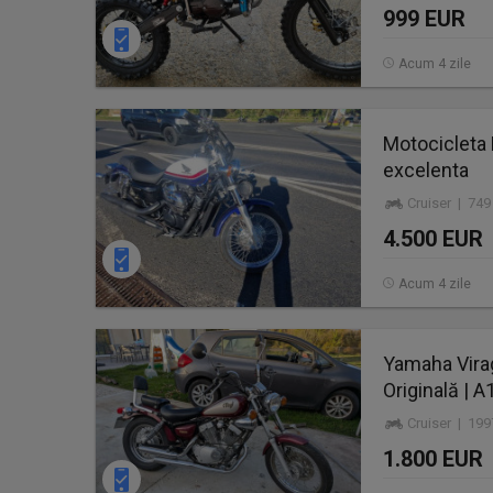
999 EUR
Acum 4 zile
Motocicleta 
excelenta
Cruiser | 749
4.500 EUR
Acum 4 zile
Yamaha Virag
Originală | A
Cruiser | 19
1.800 EUR