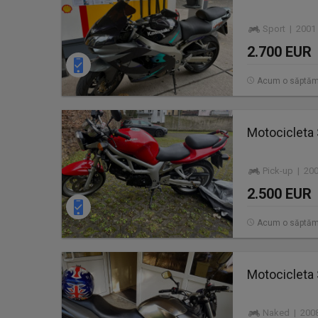
Sport | 2001
2.700 EUR
Acum o săptă
Motocicleta
Pick-up | 20
2.500 EUR
Acum o săptă
Motocicleta
Naked | 2008