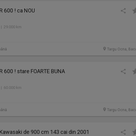
 600 ! ca NOU
 | 29.000 km
mână
Targu Ocna, Bac
 600 ! stare FOARTE BUNA
 | 60.000 km
mână
Targu Ocna, Bac
 Kawasaki de 900 cm 143 cai din 2001