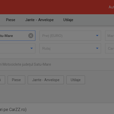
Aut
Piese
Jante - Anvelope
Utilaje
i Motociclete judeţul Satu-Mare
i
Piese
Jante - Anvelope
Utilaje
ri pe CarZZ.ro)