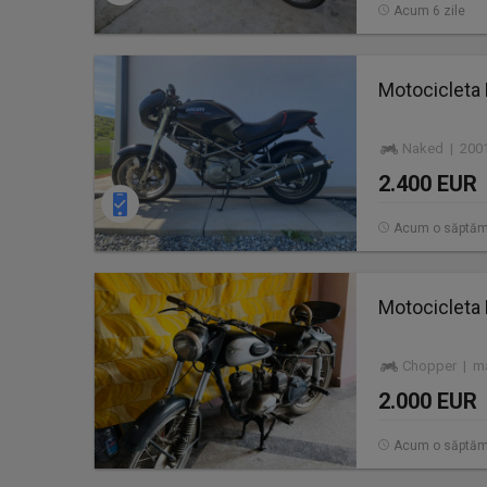
Acum 6 zile
Motocicleta
Naked | 2001
2.400 EUR
Acum o săptă
Motocicleta
Chopper | ma
2.000 EUR
Acum o săptă