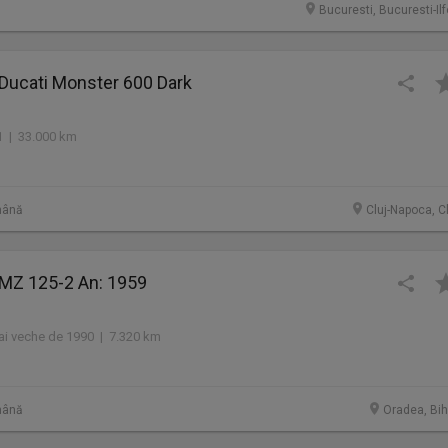
Bucuresti, Bucuresti-Il
 Ducati Monster 600 Dark
 | 33.000 km
mână
Cluj-Napoca, C
 MZ 125-2 An: 1959
i veche de 1990 | 7.320 km
mână
Oradea, Bih