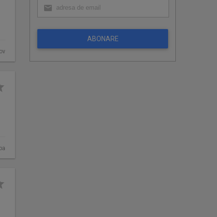
ABONARE
fov
ba