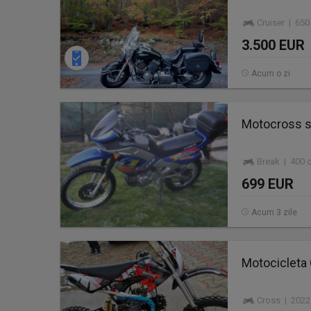
Cruiser | 65
3.500 EUR
Acum o zi
Motocross s
Break | 400 
699 EUR
Acum 3 zile
Motocicleta
Cross | 2022