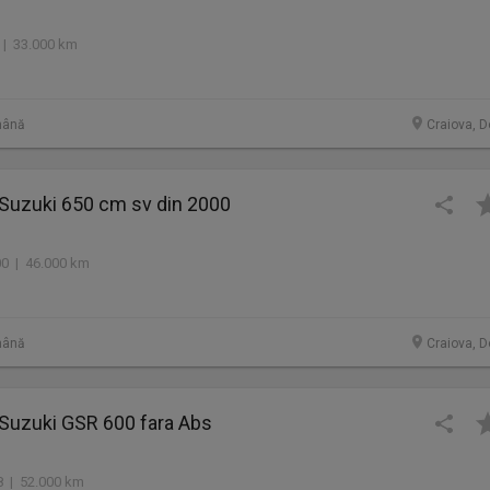
 | 33.000 km
mână
Craiova, D
 Suzuki 650 cm sv din 2000
00 | 46.000 km
mână
Craiova, D
 Suzuki GSR 600 fara Abs
 | 52.000 km