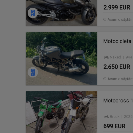
2.999 EUR
Acum o săptă
Motocicleta 
Naked | 944 
2.650 EUR
Acum o săptă
Motocross 1
Break | 2025
699 EUR