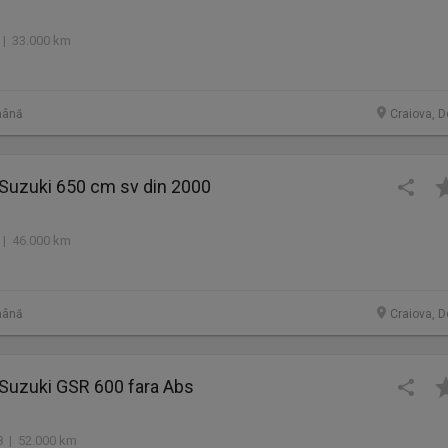
 | 33.000 km
mână
Craiova, D
 Suzuki 650 cm sv din 2000
 | 46.000 km
mână
Craiova, D
 Suzuki GSR 600 fara Abs
 | 52.000 km