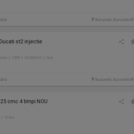
mână
Bucuresti, Bucuresti-Il
Ducati st2 injectie
cmc | 1999 | 36.000 km | lanț
mână
Bucuresti, Bucuresti-Il
25 cmc 4 timpi NOU
 | 10 km