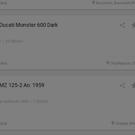
mână
Bucuresti, Bucuresti-Il
 Ducati Monster 600 Dark
 | 33.000 km
mână
Cluj-Napoca, C
 MZ 125-2 An: 1959
i veche de 1990 | 7.320 km
mână
Oradea, Bih