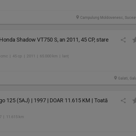
Campulung Moldovenesc, Sucea
Honda Shadow VT750 S, an 2011, 45 CP, stare
 cmc | 45 cp | 2011 | 65.000 km | lanț
Galati, Gal
o 125 (5AJ) | 1997 | DOAR 11.615 KM | Toată
1
97 | 11.615 km