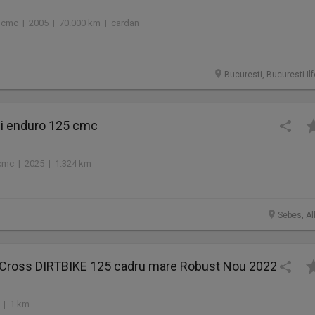
0 cmc | 2005 | 70.000 km | cardan
Bucuresti, Bucuresti-Il
i enduro 125 cmc
cmc | 2025 | 1.324 km
Sebes, Al
 Cross DIRTBIKE 125 cadru mare Robust Nou 2022
 | 1 km