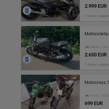
2.999 EUR
Acum o săptă
Motocicleta 
Naked | 944 
2.650 EUR
Acum o săptă
Motocross 1
Cross | 2025
699 EUR