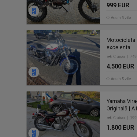
999 EUR
Acum 5 zile
Motocicleta 
excelenta
Cruiser | 749
4.500 EUR
Acum 5 zile
Yamaha Virag
Originală | A
Cruiser | 19
1.800 EUR