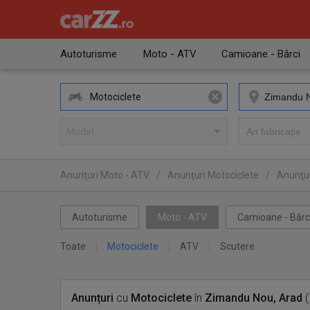
Autoturisme
Moto - ATV
Camioane - Bărci
Motociclete
Anunţuri Moto - ATV
/
Anunţuri Motociclete
/
Anunţur
Autoturisme
Moto - ATV
Camioane - Bărc
Toate
Motociclete
ATV
Scutere
Anunțuri
cu
Motociclete
în
Zimandu Nou, Arad
(