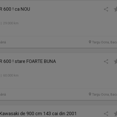
 600 ! ca NOU
 | 29.000 km
mână
Targu Ocna, Bac
 600 ! stare FOARTE BUNA
 | 60.000 km
mână
Targu Ocna, Bac
 Kawasaki de 900 cm 143 cai din 2001