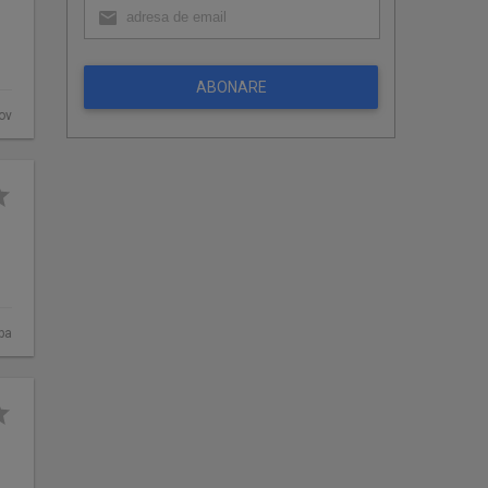
ABONARE
fov
ba