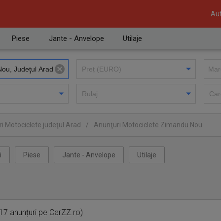
Aut
Piese
Jante - Anvelope
Utilaje
i Motociclete judeţul Arad
/
Anunţuri Motociclete Zimandu Nou
i
Piese
Jante - Anvelope
Utilaje
17 anunțuri pe CarZZ.ro)